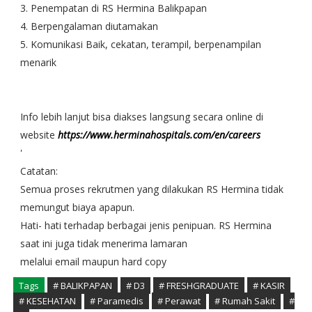
3. Penempatan di RS Hermina Balikpapan
4. Berpengalaman diutamakan
5. Komunikasi Baik, cekatan, terampil, berpenampilan
menarik
Info lebih lanjut bisa diakses langsung secara online di
website
https://www.herminahospitals.com/en/careers
'
Catatan:
Semua proses rekrutmen yang dilakukan RS Hermina tidak
memungut biaya apapun.
Hati- hati terhadap berbagai jenis penipuan. RS Hermina
saat ini juga tidak menerima lamaran
melalui email maupun hard copy
Tags
# BALIKPAPAN
# D3
# FRESHGRADUATE
# KASIR
# KESEHATAN
# Paramedis
# Perawat
# Rumah Sakit
#