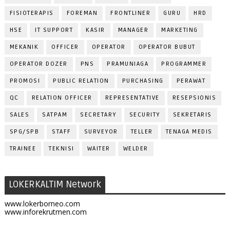
FISIOTERAPIS
FOREMAN
FRONTLINER
GURU
HRD
HSE
IT SUPPORT
KASIR
MANAGER
MARKETING
MEKANIK
OFFICER
OPERATOR
OPERATOR BUBUT
OPERATOR DOZER
PNS
PRAMUNIAGA
PROGRAMMER
PROMOSI
PUBLIC RELATION
PURCHASING
PERAWAT
QC
RELATION OFFICER
REPRESENTATIVE
RESEPSIONIS
SALES
SATPAM
SECRETARY
SECURITY
SEKRETARIS
SPG/SPB
STAFF
SURVEYOR
TELLER
TENAGA MEDIS
TRAINEE
TEKNISI
WAITER
WELDER
LOKERKALTIM Network
www.lokerborneo.com
www.inforekrutmen.com