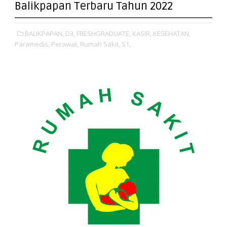
Balikpapan Terbaru Tahun 2022
BALIKPAPAN,
D3,
FRESHGRADUATE,
KASIR,
KESEHATAN,
Paramedis,
Perawat,
Rumah Sakit,
S1,