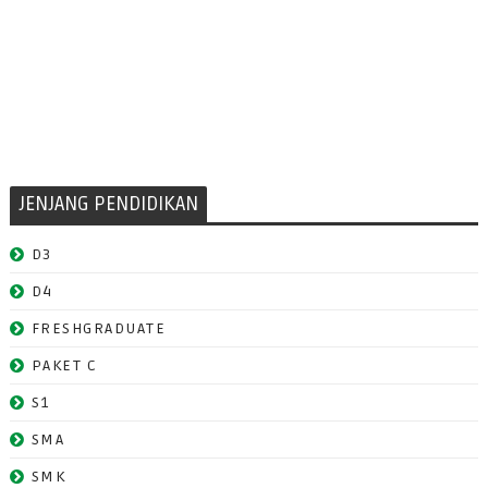
JENJANG PENDIDIKAN
D3
D4
FRESHGRADUATE
PAKET C
S1
SMA
SMK