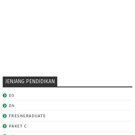
JENJANG PENDIDIKAN
D3
D4
FRESHGRADUATE
PAKET C