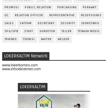
PROMOSI
PUBLIC RELATION
PURCHASING
PERAWAT
QC
RELATION OFFICER
REPRESENTATIVE
RESEPSIONIS
SALES
SATPAM
SECRETARY
SECURITY
SEKRETARIS
SPG/SPB
STAFF
SURVEYOR
TELLER
TENAGA MEDIS
TRAINEE
TEKNISI
WAITER
WELDER
LOKERKALTIM Network
www.lokerborneo.com
www.inforekrutmen.com
LOKERKALTIM