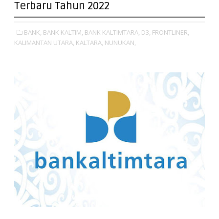
Terbaru Tahun 2022
BANK,
BANK KALTIM,
BANK KALTIMTARA,
D3,
FRONTLINER,
KALIMANTAN UTARA,
KALTARA,
NUNUKAN,