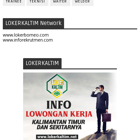
TRAINEE
TEKNISI
WAITER
WELDER
LOKERKALTIM Network
www.lokerborneo.com
www.inforekrutmen.com
LOKERKALTIM