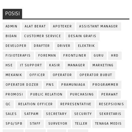
POSISI
ADMIN
ALAT BERAT
APOTEKER
ASSISTANT MANAGER
BIDAN
CUSTOMER SERVICE
DESAIN GRAFIS
DEVELOPER
DRAFTER
DRIVER
ELEKTRIK
FISIOTERAPIS
FOREMAN
FRONTLINER
GURU
HRD
HSE
IT SUPPORT
KASIR
MANAGER
MARKETING
MEKANIK
OFFICER
OPERATOR
OPERATOR BUBUT
OPERATOR DOZER
PNS
PRAMUNIAGA
PROGRAMMER
PROMOSI
PUBLIC RELATION
PURCHASING
PERAWAT
QC
RELATION OFFICER
REPRESENTATIVE
RESEPSIONIS
SALES
SATPAM
SECRETARY
SECURITY
SEKRETARIS
SPG/SPB
STAFF
SURVEYOR
TELLER
TENAGA MEDIS