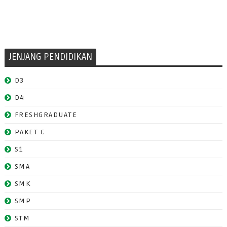
JENJANG PENDIDIKAN
D3
D4
FRESHGRADUATE
PAKET C
S1
SMA
SMK
SMP
STM