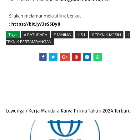
Silakan melamar melalui link berikut
:
https://bit.ly/3sSSDy8
Tags
# BATUBARA
# MINING
# S1
# TEKNIK MESIN
#
TEKNIK PERTAMBANGAN
Lowongan Kerja Mandala Karya Prima Tahun 2024 Terbaru