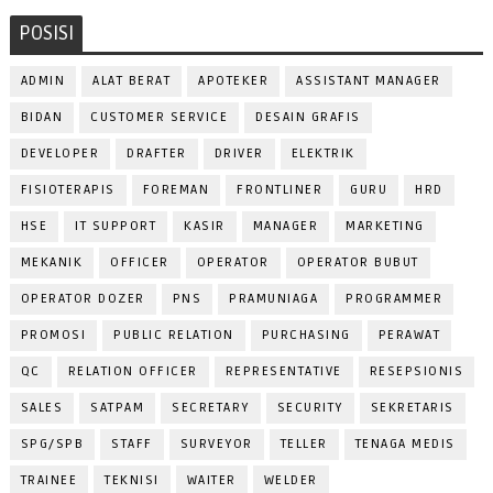
POSISI
ADMIN
ALAT BERAT
APOTEKER
ASSISTANT MANAGER
BIDAN
CUSTOMER SERVICE
DESAIN GRAFIS
DEVELOPER
DRAFTER
DRIVER
ELEKTRIK
FISIOTERAPIS
FOREMAN
FRONTLINER
GURU
HRD
HSE
IT SUPPORT
KASIR
MANAGER
MARKETING
MEKANIK
OFFICER
OPERATOR
OPERATOR BUBUT
OPERATOR DOZER
PNS
PRAMUNIAGA
PROGRAMMER
PROMOSI
PUBLIC RELATION
PURCHASING
PERAWAT
QC
RELATION OFFICER
REPRESENTATIVE
RESEPSIONIS
SALES
SATPAM
SECRETARY
SECURITY
SEKRETARIS
SPG/SPB
STAFF
SURVEYOR
TELLER
TENAGA MEDIS
TRAINEE
TEKNISI
WAITER
WELDER