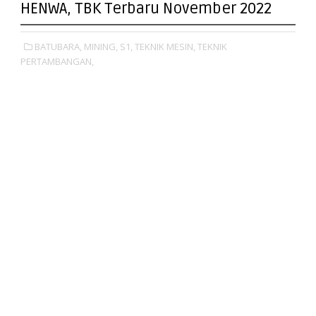
HENWA, TBK Terbaru November 2022
BATUBARA,
MINING,
S1,
TEKNIK MESIN,
TEKNIK
PERTAMBANGAN,