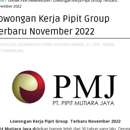
me
/
TEKNIK PERTAMBANGAN
/
Lowongan Kerja Pipit Group Terbaru
vember 2022
owongan Kerja Pipit Group
erbaru November 2022
GEOLOGI,
KALIMANTAN UTARA,
KALTARA,
MINING,
S1,
SIPIL,
TEKNIK
RTAMBANGAN,
Lowongan Kerja Pipit Group Terbaru November 2022
pit Mutiara Jaya d
idirikan hampir lebih dari 30 tahun yang lalu. Deng