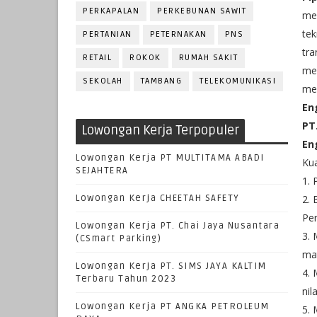
PERKAPALAN
PERKEBUNAN SAWIT
mem
tek
PERTANIAN
PETERNAKAN
PNS
tra
RETAIL
ROKOK
RUMAH SAKIT
mer
SEKOLAH
TAMBANG
TELEKOMUNIKASI
me
En
PT
Lowongan Kerja Terpopuler
En
Lowongan Kerja PT MULTITAMA ABADI
Kua
SEJAHTERA
1. 
Lowongan Kerja CHEETAH SAFETY
2. 
Pe
Lowongan Kerja PT. Chai Jaya Nusantara
3. 
(CSmart Parking)
mat
Lowongan Kerja PT. SIMS JAYA KALTIM
4. 
Terbaru Tahun 2023
nil
Lowongan Kerja PT ANGKA PETROLEUM
5. 