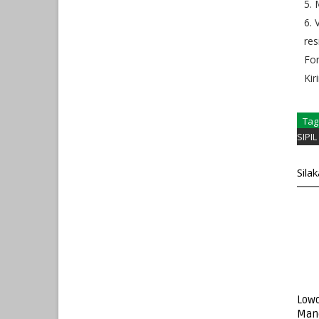
5. 
6. 
res
Fo
Kir
Tag
SIPIL
Sila
Lowo
Mand