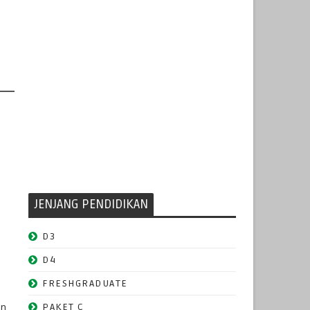
JENJANG PENDIDIKAN
D3
D4
FRESHGRADUATE
an
PAKET C