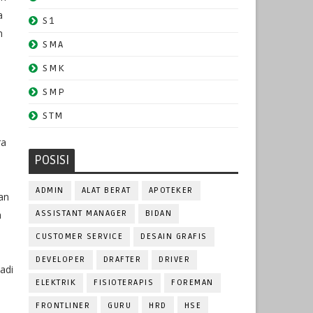
a
S1
n
SMA
SMK
SMP
STM
ra
POSISI
ADMIN
ALAT BERAT
APOTEKER
an
a
ASSISTANT MANAGER
BIDAN
CUSTOMER SERVICE
DESAIN GRAFIS
DEVELOPER
DRAFTER
DRIVER
adi
ELEKTRIK
FISIOTERAPIS
FOREMAN
FRONTLINER
GURU
HRD
HSE