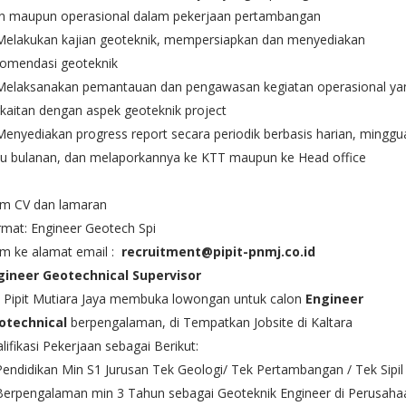
an maupun operasional dalam pekerjaan pertambangan
 Melakukan kajian geoteknik, mempersiapkan dan menyediakan
komendasi geoteknik
 Melaksanakan pemantauan dan pengawasan kegiatan operasional ya
kaitan dengan aspek geoteknik project
Menyediakan progress report secara periodik berbasis harian, minggu
au bulanan, dan melaporkannya ke KTT maupun ke Head office
rim CV dan lamaran
mat: Engineer Geotech Spi
im ke alamat email :
recruitment@pipit-pnmj.co.id
gineer Geotechnical Supervisor
 Pipit Mutiara Jaya membuka lowongan untuk calon
Engineer
otechnical
berpengalaman, di Tempatkan Jobsite di Kaltara
lifikasi Pekerjaan sebagai Berikut:
Pendidikan Min S1 Jurusan Tek Geologi/ Tek Pertambangan / Tek Sipil
Berpengalaman min 3 Tahun sebagai Geoteknik Engineer di Perusaha