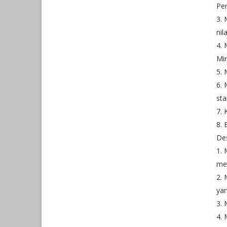
Pe
3. 
nil
4.
Min
5. 
6. 
sta
7. 
8. 
Des
1.
me
2. 
ya
3. 
4. 