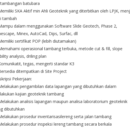
rtambangan batubara
Memiliki SKA Aktif min Ahli Geoteknik yang diterbitkan oleh LPJK, menj
ai tambah
 Mampu dalam menggunakan Software Slide Geotech, Phase 2,
escape, Minex, AutoCad, Dips, Surfac, dll
Memiliki sertifikat POP (lebih diutamakan)
Memahami operasional tambang terbuka, metode cut & fill, slope
bility analysis, driling plan
Komunikatit, tegas, mengerti standar K3
Bersedia ditempatkan di Site Project
kripsi Pekerjaan:
 Melakukan pengambilan data lapangan yang dibutuhkan dalam
lakukan kajian geoteknik tambang
Melakukan analisis lapangan maupun analisa laboratorium geoteknik
ng dibutuhkan
Melakukan prosedur inventarisasilereng serta jalan tambang
Melakukan prosedur inspeksi lereng tambang secara berkala