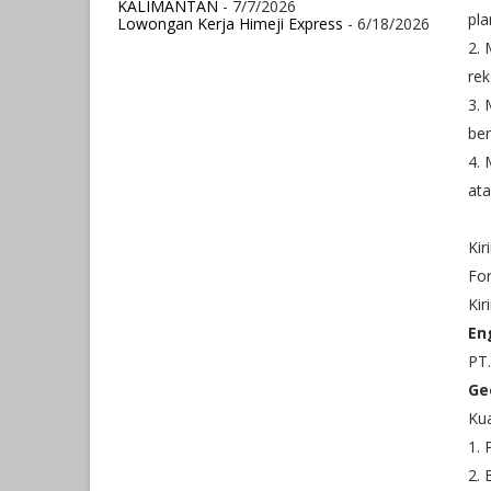
KALIMANTAN
- 7/7/2026
pl
Lowongan Kerja Himeji Express
- 6/18/2026
2.
re
3.
ber
4. 
at
Ki
For
Kir
En
PT.
Ge
Kua
1. 
2. 