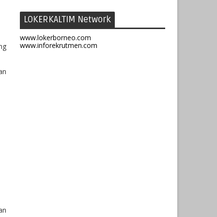
LOKERKALTIM Network
www.lokerborneo.com
www.inforekrutmen.com
ng
an
an