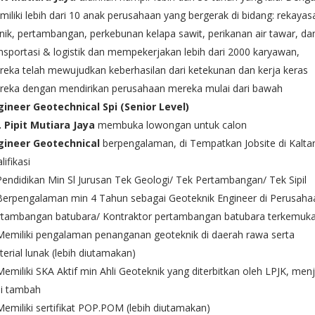
iliki lebih dari 10 anak perusahaan yang bergerak di bidang: rekayas
nik, pertambangan, perkebunan kelapa sawit, perikanan air tawar, da
nsportasi & logistik dan mempekerjakan lebih dari 2000 karyawan,
eka telah mewujudkan keberhasilan dari ketekunan dan kerja keras
reka dengan mendirikan perusahaan mereka mulai dari bawah
gineer Geotechnical
Spi (Senior Level)
. Pipit Mutiara Jaya
membuka lowongan untuk calon
gineer
Geotechnical
berpengalaman, di Tempatkan Jobsite di Kalta
lifikasi
Pendidikan Min Sl Jurusan Tek Geologi/ Tek Pertambangan/ Tek Sipil
Berpengalaman min 4 Tahun sebagai Geoteknik Engineer di Perusaha
rtambangan batubara/ Kontraktor pertambangan batubara terkemuk
Memiliki pengalaman penanganan geoteknik di daerah rawa serta
erial lunak (lebih diutamakan)
Memiliki SKA Aktif min Ahli Geoteknik yang diterbitkan oleh LPJK, menj
ai tambah
Memiliki sertifikat POP.POM (lebih diutamakan)