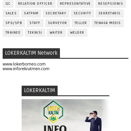
QC
RELATION OFFICER
REPRESENTATIVE
RESEPSIONIS
SALES
SATPAM
SECRETARY
SECURITY
SEKRETARIS
SPG/SPB
STAFF
SURVEYOR
TELLER
TENAGA MEDIS
TRAINEE
TEKNISI
WAITER
WELDER
LOKERKALTIM Network
www.lokerborneo.com
www.inforekrutmen.com
LOKERKALTIM