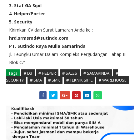
3. Staf GA Sipil
4. Helper/Porter
5. Security
Kirimkan CV dan Surat Lamaran Anda ke :
hrd.srmsmd@sutindo.com
PT. Sutindo Raya Mulia Samarinda
Jl. Teungku Umar Dalam Kompleks Pergudangan Tahap III
Blok C/1
Tags
# D3
# HELPER
# SALES
# SAMARINDA
#
SECURITY
# SMA
# SMK
# TEKNIK SIPIL
# WAREHOUSE