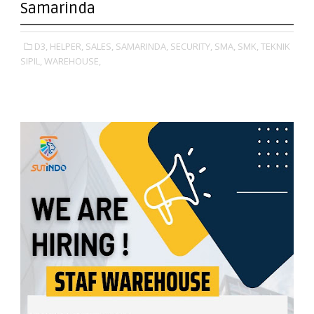
Samarinda
D3,
HELPER,
SALES,
SAMARINDA,
SECURITY,
SMA,
SMK,
TEKNIK
SIPIL,
WAREHOUSE,