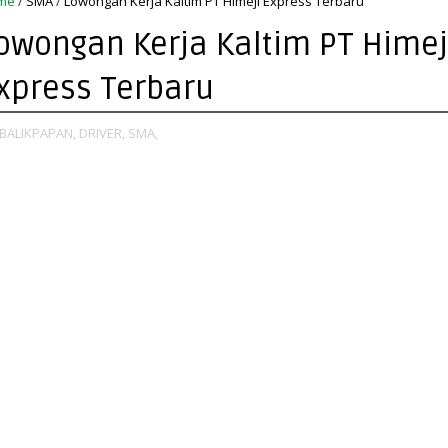
me
/
SMA
/
Lowongan Kerja Kaltim PT Himeji Express Terbaru
owongan Kerja Kaltim PT Himej
xpress Terbaru
BALIKPAPAN,
DRIVER,
SMA,