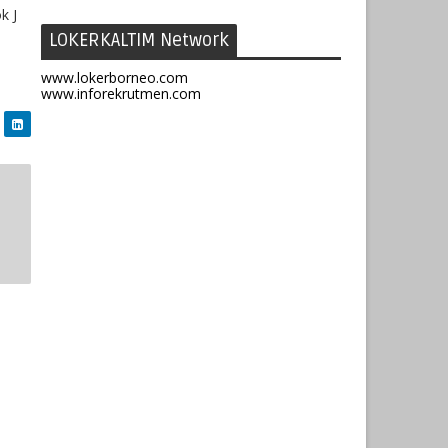
k J
LOKERKALTIM Network
www.lokerborneo.com
www.inforekrutmen.com
u