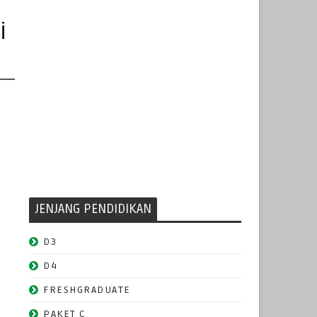
i
JENJANG PENDIDIKAN
D3
D4
FRESHGRADUATE
PAKET C