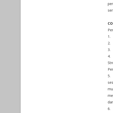
per
ser
CO
Per
1.
2.
3.
4.
Str
Pe
5.
ses
mul
me
dan
6.