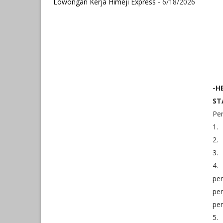
Lowongan Kerja Himeji Express
- 6/18/2026
-H
ST
Per
1.
2.
3.
4.
per
per
per
5.