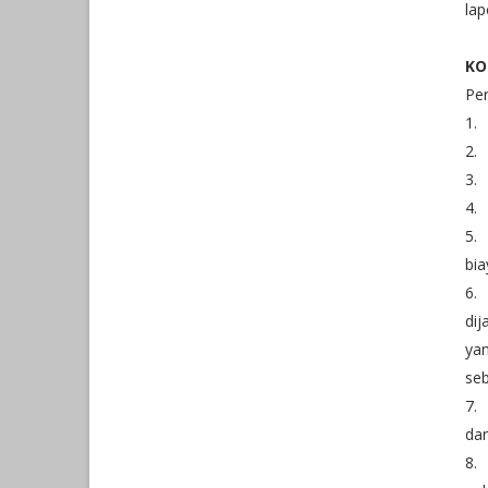
lap
KO
Per
1.
2.
3.
4.
5.
bia
6.
dij
yan
se
7.
dar
8.