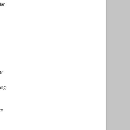
dan
ar
ang
en