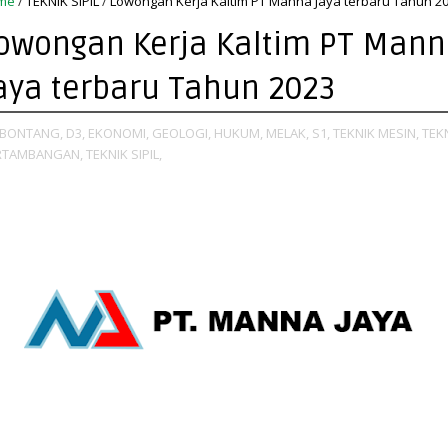
me
/
TEKNIK SIPIL
/
Lowongan Kerja Kaltim PT Manna Jaya terbaru Tahun 2
owongan Kerja Kaltim PT Man
aya terbaru Tahun 2023
BONTANG,
D3,
EKONOMI,
GEOLOGI,
HUKUM,
MELAK,
S1,
TEKNIK MESIN,
TEK
RTAMBANGAN,
TEKNIK SIPIL,