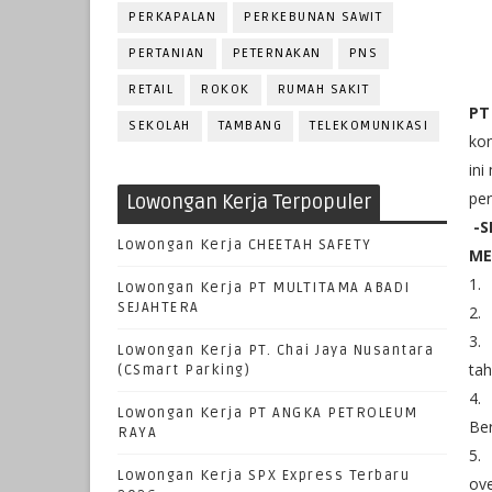
PERKAPALAN
PERKEBUNAN SAWIT
PERTANIAN
PETERNAKAN
PNS
RETAIL
ROKOK
RUMAH SAKIT
PT
SEKOLAH
TAMBANG
TELEKOMUNIKASI
kon
in
per
Lowongan Kerja Terpopuler
-S
Lowongan Kerja CHEETAH SAFETY
ME
1.
Lowongan Kerja PT MULTITAMA ABADI
SEJAHTERA
2.
3.
Lowongan Kerja PT. Chai Jaya Nusantara
tah
(CSmart Parking)
4.
Lowongan Kerja PT ANGKA PETROLEUM
Ber
RAYA
5.
Lowongan Kerja SPX Express Terbaru
ove