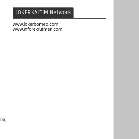
LOKERKALTIM Network
www.lokerborneo.com
www.inforekrutmen.com
ana,