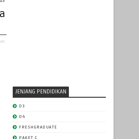
023
na
NIK
JENJANG PENDIDIKAN
D3
D4
FRESHGRADUATE
PAKET C