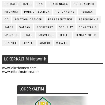
OPERATOR DOZER
PNS
PRAMUNIAGA
PROGRAMMER
PROMOSI
PUBLIC RELATION
PURCHASING
PERAWAT
QC
RELATION OFFICER
REPRESENTATIVE
RESEPSIONIS
SALES
SATPAM
SECRETARY
SECURITY
SEKRETARIS
SPG/SPB
STAFF
SURVEYOR
TELLER
TENAGA MEDIS
TRAINEE
TEKNISI
WAITER
WELDER
LOKERKALTIM Network
www.lokerborneo.com
www.inforekrutmen.com
LOKERKALTIM