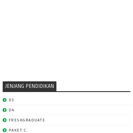
JENJANG PENDIDIKAN
D3
D4
FRESHGRADUATE
PAKET C