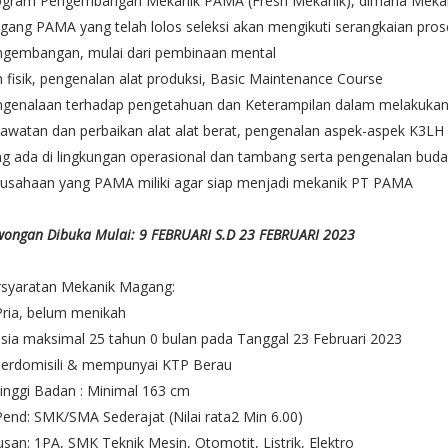
ogram Pengembangan Mekanik PAMA (Fresh Mekanik), dimana Meka
ang PAMA yang telah lolos seleksi akan mengikuti serangkaian pros
ngembangan, mulai dari pembinaan mental
 fisik, pengenalan alat produksi, Basic Maintenance Course
ngenalaan terhadap pengetahuan dan Keterampilan dalam melakuka
awatan dan perbaikan alat alat berat, pengenalan aspek-aspek K3LH
g ada di lingkungan operasional dan tambang serta pengenalan bud
rusahaan yang PAMA miliki agar siap menjadi mekanik PT PAMA
ongan Dibuka Mulai: 9 FEBRUARI S.D 23 FEBRUARI 2023
rsyaratan Mekanik Magang:
Pria, belum menikah
sia maksimal 25 tahun 0 bulan pada Tanggal 23 Februari 2023
Berdomisili & mempunyai KTP Berau
inggi Badan : Minimal 163 cm
Pend: SMK/SMA Sederajat (Nilai rata2 Min 6.00)
usan: 1PA, SMK Teknik Mesin, Otomotit, Listrik, Elektro