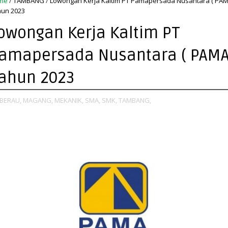
me
/
TAMBANG
/
Lowongan Kerja Kaltim PT Pamapersada Nusantara ( PAM
un 2023
owongan Kerja Kaltim PT
amapersada Nusantara ( PAMA
ahun 2023
BERAU,
MAGANG,
MEKANIK,
SMA,
SMK,
TAMBANG,