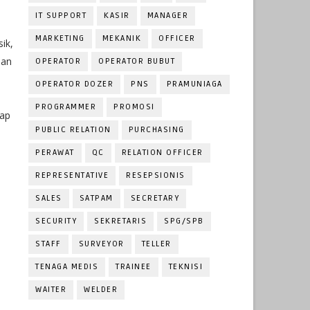
IT SUPPORT
KASIR
MANAGER
MARKETING
MEKANIK
OFFICER
ik,
aan
OPERATOR
OPERATOR BUBUT
OPERATOR DOZER
PNS
PRAMUNIAGA
PROGRAMMER
PROMOSI
iap
PUBLIC RELATION
PURCHASING
PERAWAT
QC
RELATION OFFICER
REPRESENTATIVE
RESEPSIONIS
SALES
SATPAM
SECRETARY
SECURITY
SEKRETARIS
SPG/SPB
STAFF
SURVEYOR
TELLER
TENAGA MEDIS
TRAINEE
TEKNISI
WAITER
WELDER