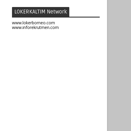
LOKERKALTIM Network
www.lokerborneo.com
www.inforekrutmen.com