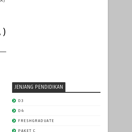
A )
 )
JENJANG PENDIDIKAN
D3
D4
FRESHGRADUATE
PAKET C