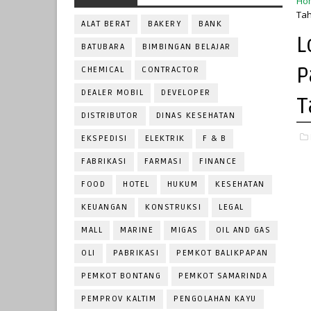
Ho
Tah
ALAT BERAT
BAKERY
BANK
L
BATUBARA
BIMBINGAN BELAJAR
P
CHEMICAL
CONTRACTOR
DEALER MOBIL
DEVELOPER
T
DISTRIBUTOR
DINAS KESEHATAN
EKSPEDISI
ELEKTRIK
F & B
FABRIKASI
FARMASI
FINANCE
FOOD
HOTEL
HUKUM
KESEHATAN
KEUANGAN
KONSTRUKSI
LEGAL
MALL
MARINE
MIGAS
OIL AND GAS
OLI
PABRIKASI
PEMKOT BALIKPAPAN
PEMKOT BONTANG
PEMKOT SAMARINDA
PEMPROV KALTIM
PENGOLAHAN KAYU