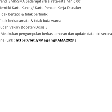
Pend: SMK/SMA Sederajat (Nilai rata-rata Min 6.00)
emiliki Kartu Kuning/ Kartu Pencari Kerja Disnaker
Tidak bertato & tidak bertindik
Tidak berkacamata & tidak buta warna
Sudah Vaksin Booster/Dosis 3
 Melakukan pengumpulan berkas lamaran dan update data diri secara
ine (Link :
https://bit.ly/MagangPAMA2023
)