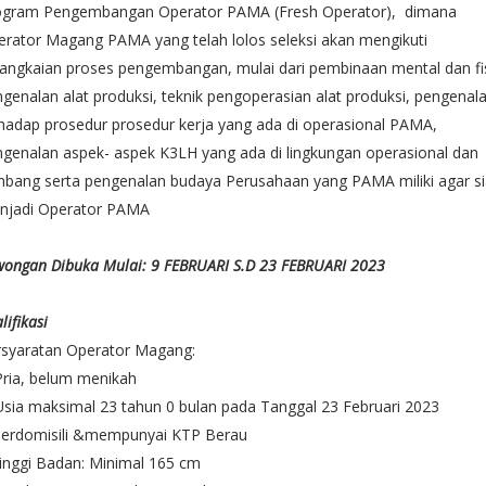
ogram Pengembangan Operator PAMA (Fresh Operator), dimana
rator Magang PAMA yang telah lolos seleksi akan mengikuti
angkaian proses pengembangan, mulai dari pembinaan mental dan fis
genalan alat produksi, teknik pengoperasian alat produksi, pengenal
hadap prosedur prosedur kerja yang ada di operasional PAMA,
genalan aspek- aspek K3LH yang ada di lingkungan operasional dan
mbang serta pengenalan budaya Perusahaan yang PAMA miliki agar s
njadi Operator PAMA
ongan Dibuka Mulai: 9 FEBRUARI S.D 23 FEBRUARI 2023
lifikasi
rsyaratan Operator Magang:
Pria, belum menikah
Usia maksimal 23 tahun 0 bulan pada Tanggal 23 Februari 2023
Berdomisili &mempunyai KTP Berau
inggi Badan: Minimal 165 cm