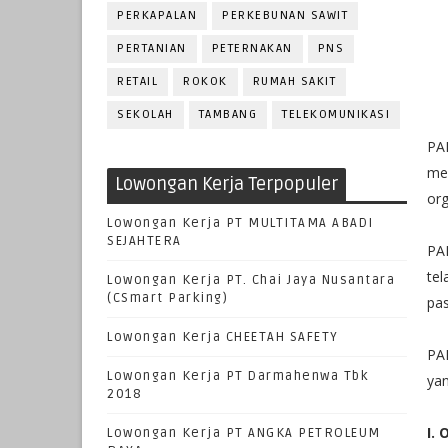
PERKAPALAN
PERKEBUNAN SAWIT
PERTANIAN
PETERNAKAN
PNS
RETAIL
ROKOK
RUMAH SAKIT
SEKOLAH
TAMBANG
TELEKOMUNIKASI
PA
me
Lowongan Kerja Terpopuler
org
Lowongan Kerja PT MULTITAMA ABADI
SEJAHTERA
PA
tel
Lowongan Kerja PT. Chai Jaya Nusantara
(CSmart Parking)
pas
Lowongan Kerja CHEETAH SAFETY
PA
Lowongan Kerja PT Darmahenwa Tbk
yan
2018
I.
Lowongan Kerja PT ANGKA PETROLEUM