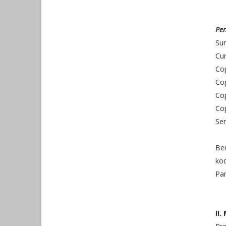
Pen
Sur
Cur
Co
Cop
Cop
Cop
Ser
Be
ko
Pa
II