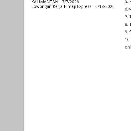
5. 
KALIMANTAN
- 7/7/2026
Lowongan Kerja Himeji Express
- 6/18/2026
6.M
7. 
8. 
9. 
10.
onl