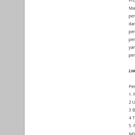
Pr
Mag
pe
dan
pe
per
yan
pe
Low
Pe
1. 
2 U
3 
4 T
5. 
Jur