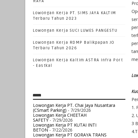
RAYA
Pr
Ope
Lowongan Kerja PT. SIMS JAYA KALTIM
Terbaru Tahun 2023
ser
pen
Lowongan Kerja SUCI LUWES PANGESTU
ter
Lowongan Kerja RDMP Balikpapan JO
pen
Terbaru Tahun 2026
ta
me
Lowongan Kerja Kaltim ASTRA Infra Port
- Eastkal
Low
Kua
Pe
Lowongan Kerja PT. Chai Jaya Nusantara
1. 
(CSmart Parking)
- 7/29/2026
Lowongan Kerja CHEETAH
2. 
SAFETY
- 7/29/2026
3 
Lowongan Kerja PT KUTAI INTI
BETON
- 7/22/2026
4.T
Lowongan Kerja PT GORAYA TRANS