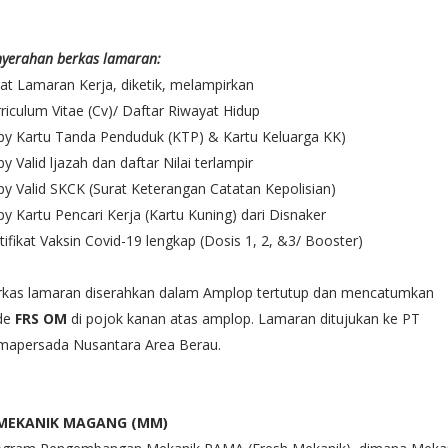
yerahan berkas lamaran:
at Lamaran Kerja, diketik, melampirkan
riculum Vitae (Cv)/ Daftar Riwayat Hidup
py Kartu Tanda Penduduk (KTP) & Kartu Keluarga KK)
y Valid ljazah dan daftar Nilai terlampir
y Valid SKCK (Surat Keterangan Catatan Kepolisian)
y Kartu Pencari Kerja (Kartu Kuning) dari Disnaker
tifikat Vaksin Covid-19 lengkap (Dosis 1, 2, &3/ Booster)
rkas lamaran diserahkan dalam Amplop tertutup dan mencatumkan
de
FRS OM
di pojok kanan atas amplop. Lamaran ditujukan ke PT
mapersada Nusantara Area Berau.
. MEKANIK MAGANG (MM)