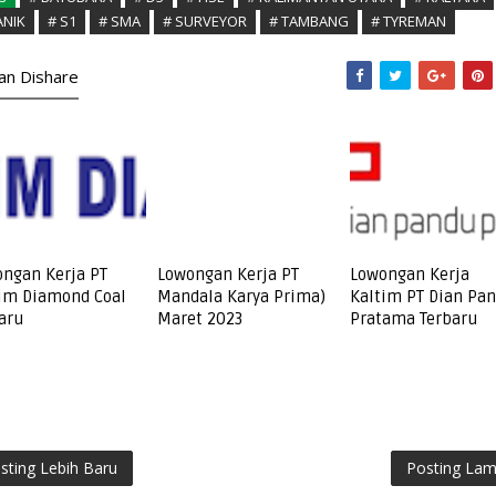
NIK
# S1
# SMA
# SURVEYOR
# TAMBANG
# TYREMAN
kan Dishare
ngan Kerja PT
Lowongan Kerja PT
Lowongan Kerja
im Diamond Coal
Mandala Karya Prima)
Kaltim PT Dian Pa
aru
Maret 2023
Pratama Terbaru
sting Lebih Baru
Posting La