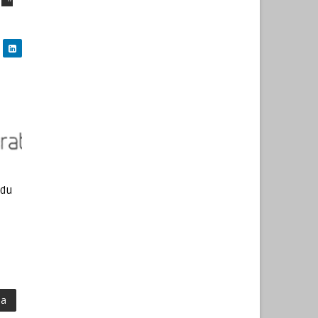
ndu
ma