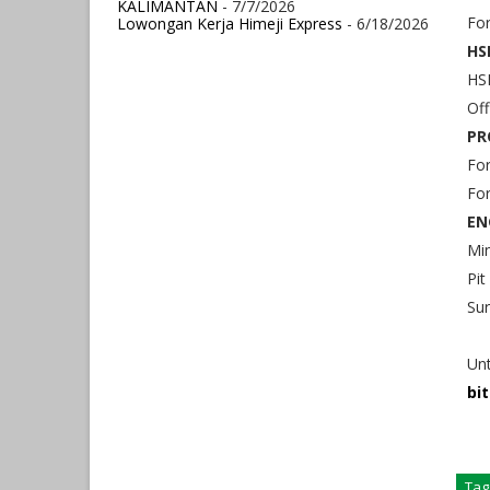
KALIMANTAN
- 7/7/2026
Fo
Lowongan Kerja Himeji Express
- 6/18/2026
HS
HS
Off
PR
Fo
For
EN
Min
Pit
Sur
Unt
bi
Tag