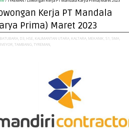
me
/
TYREMAN
/
Lowongan Kerja PT Mandala Karya Prima) Maret 2023
owongan Kerja PT Mandala
arya Prima) Maret 2023
BATUBARA,
D3,
HSE,
KALIMANTAN UTARA,
KALTARA,
MEKANIK,
S1,
SMA,
RVEYOR,
TAMBANG,
TYREMAN,