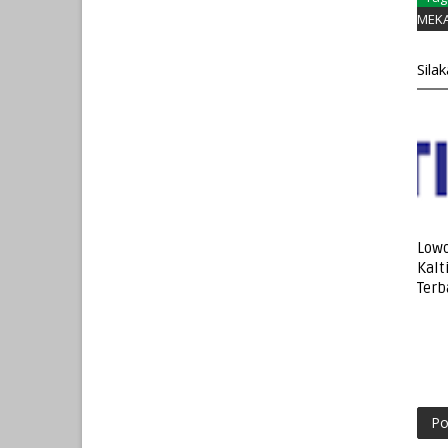
MEKA
Sila
Lowo
Kalt
Terb
Po