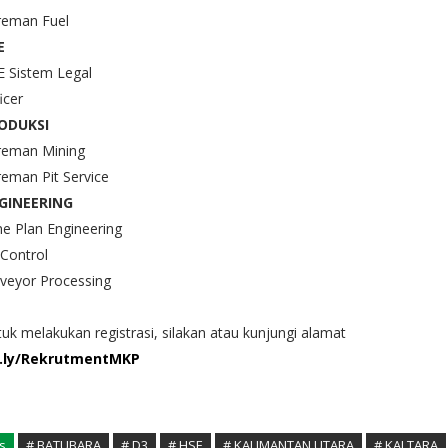
reman Fuel
E
E Sistem Legal
icer
ODUKSI
reman Mining
eman Pit Service
GINEERING
e Plan Engineering
 Control
veyor Processing
uk melakukan registrasi, silakan atau kunjungi alamat
t.ly/RekrutmentMKP
s
# BATUBARA
# D3
# HSE
# KALIMANTAN UTARA
# KALTARA