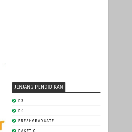
JENJANG PENDIDIKAN
D3
D4
FRESHGRADUATE
PAKET C