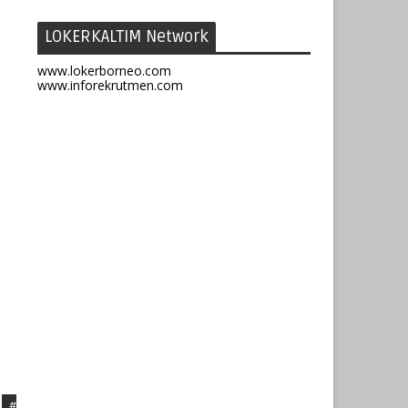
LOKERKALTIM Network
www.lokerborneo.com
www.inforekrutmen.com
#