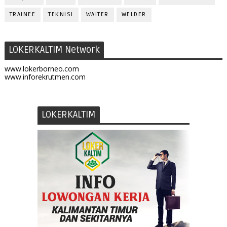
TRAINEE
TEKNISI
WAITER
WELDER
LOKERKALTIM Network
www.lokerborneo.com
www.inforekrutmen.com
LOKERKALTIM