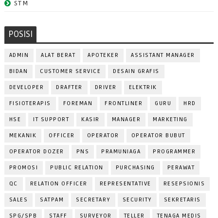
STM
POSISI
ADMIN
ALAT BERAT
APOTEKER
ASSISTANT MANAGER
BIDAN
CUSTOMER SERVICE
DESAIN GRAFIS
DEVELOPER
DRAFTER
DRIVER
ELEKTRIK
FISIOTERAPIS
FOREMAN
FRONTLINER
GURU
HRD
HSE
IT SUPPORT
KASIR
MANAGER
MARKETING
MEKANIK
OFFICER
OPERATOR
OPERATOR BUBUT
OPERATOR DOZER
PNS
PRAMUNIAGA
PROGRAMMER
PROMOSI
PUBLIC RELATION
PURCHASING
PERAWAT
QC
RELATION OFFICER
REPRESENTATIVE
RESEPSIONIS
SALES
SATPAM
SECRETARY
SECURITY
SEKRETARIS
SPG/SPB
STAFF
SURVEYOR
TELLER
TENAGA MEDIS