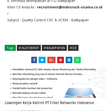
6. Bersedia ditempatkan di ITU Balikpapan
Kirim CV Anda ke :
recruitment@indotruck-utama.co.id
/
Subject : Quality Control CRC & VCRM - Balikpapan
Tags
# ALAT BERAT
# BALIKPAPAN
# D3
Lowongan Kerja Kaltim PT Fiber Networks Indonesia