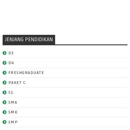
JENJANG PENDIDIKAN
D3
D4
FRESHGRADUATE
PAKET C
S1
SMA
SMK
SMP