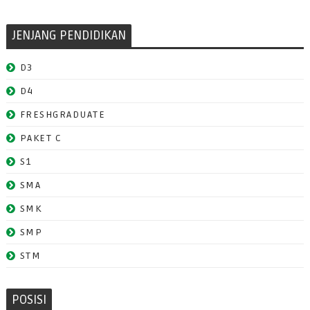
JENJANG PENDIDIKAN
D3
D4
FRESHGRADUATE
PAKET C
S1
SMA
SMK
SMP
STM
POSISI