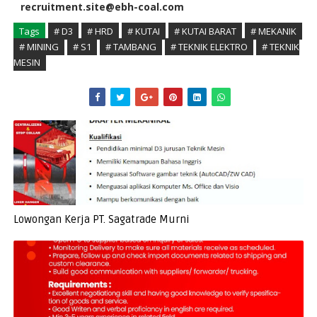
recruitment.site@ebh-coal.com
Tags
# D3
# HRD
# KUTAI
# KUTAI BARAT
# MEKANIK
# MINING
# S1
# TAMBANG
# TEKNIK ELEKTRO
# TEKNIK
MESIN
Lowongan Kerja PT. Sagatrade Murni