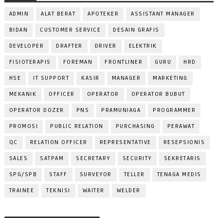
ADMIN
ALAT BERAT
APOTEKER
ASSISTANT MANAGER
BIDAN
CUSTOMER SERVICE
DESAIN GRAFIS
DEVELOPER
DRAFTER
DRIVER
ELEKTRIK
FISIOTERAPIS
FOREMAN
FRONTLINER
GURU
HRD
HSE
IT SUPPORT
KASIR
MANAGER
MARKETING
MEKANIK
OFFICER
OPERATOR
OPERATOR BUBUT
OPERATOR DOZER
PNS
PRAMUNIAGA
PROGRAMMER
PROMOSI
PUBLIC RELATION
PURCHASING
PERAWAT
QC
RELATION OFFICER
REPRESENTATIVE
RESEPSIONIS
SALES
SATPAM
SECRETARY
SECURITY
SEKRETARIS
SPG/SPB
STAFF
SURVEYOR
TELLER
TENAGA MEDIS
TRAINEE
TEKNISI
WAITER
WELDER