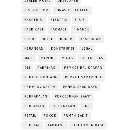
DEALER MOBIL
DEVELOPER
DISTRIBUTOR
DINAS KESEHATAN
EKSPEDISI
ELEKTRIK
F & B
FABRIKASI
FARMASI
FINANCE
FOOD
HOTEL
HUKUM
KESEHATAN
KEUANGAN
KONSTRUKSI
LEGAL
MALL
MARINE
MIGAS
OIL AND GAS
OLI
PABRIKASI
PEMKOT BALIKPAPAN
PEMKOT BONTANG
PEMKOT SAMARINDA
PEMPROV KALTIM
PENGOLAHAN KAYU
PERKAPALAN
PERKEBUNAN SAWIT
PERTANIAN
PETERNAKAN
PNS
RETAIL
ROKOK
RUMAH SAKIT
SEKOLAH
TAMBANG
TELEKOMUNIKASI