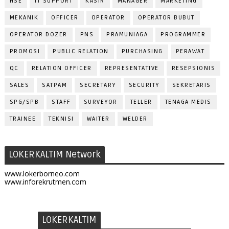
HSE
IT SUPPORT
KASIR
MANAGER
MARKETING
MEKANIK
OFFICER
OPERATOR
OPERATOR BUBUT
OPERATOR DOZER
PNS
PRAMUNIAGA
PROGRAMMER
PROMOSI
PUBLIC RELATION
PURCHASING
PERAWAT
QC
RELATION OFFICER
REPRESENTATIVE
RESEPSIONIS
SALES
SATPAM
SECRETARY
SECURITY
SEKRETARIS
SPG/SPB
STAFF
SURVEYOR
TELLER
TENAGA MEDIS
TRAINEE
TEKNISI
WAITER
WELDER
LOKERKALTIM Network
www.lokerborneo.com
www.inforekrutmen.com
LOKERKALTIM