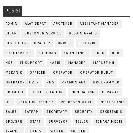
POSISI
ADMIN
ALAT BERAT
APOTEKER
ASSISTANT MANAGER
BIDAN
CUSTOMER SERVICE
DESAIN GRAFIS
DEVELOPER
DRAFTER
DRIVER
ELEKTRIK
FISIOTERAPIS
FOREMAN
FRONTLINER
GURU
HRD
HSE
IT SUPPORT
KASIR
MANAGER
MARKETING
MEKANIK
OFFICER
OPERATOR
OPERATOR BUBUT
OPERATOR DOZER
PNS
PRAMUNIAGA
PROGRAMMER
PROMOSI
PUBLIC RELATION
PURCHASING
PERAWAT
QC
RELATION OFFICER
REPRESENTATIVE
RESEPSIONIS
SALES
SATPAM
SECRETARY
SECURITY
SEKRETARIS
SPG/SPB
STAFF
SURVEYOR
TELLER
TENAGA MEDIS
TRAINEE
TEKNISI
WAITER
WELDER