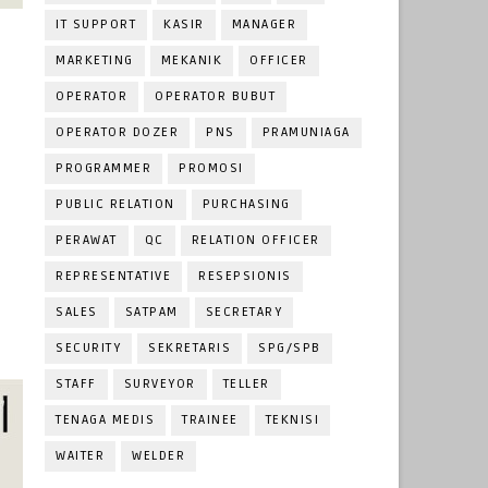
IT SUPPORT
KASIR
MANAGER
MARKETING
MEKANIK
OFFICER
OPERATOR
OPERATOR BUBUT
OPERATOR DOZER
PNS
PRAMUNIAGA
PROGRAMMER
PROMOSI
PUBLIC RELATION
PURCHASING
PERAWAT
QC
RELATION OFFICER
REPRESENTATIVE
RESEPSIONIS
SALES
SATPAM
SECRETARY
SECURITY
SEKRETARIS
SPG/SPB
STAFF
SURVEYOR
TELLER
TENAGA MEDIS
TRAINEE
TEKNISI
WAITER
WELDER