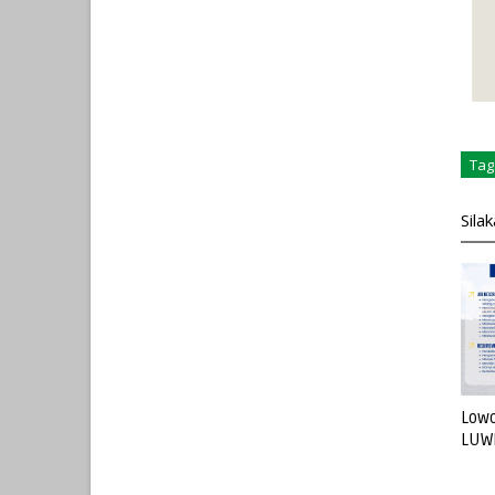
Tag
Sila
Lowo
LUW