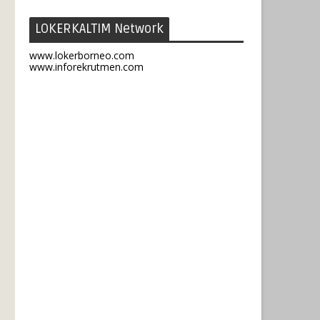
LOKERKALTIM Network
www.lokerborneo.com
www.inforekrutmen.com