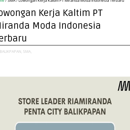
me
/
SMA
/
Lowongan Kerja Kaltim PT Miranda Moda Indonesia Terbaru
owongan Kerja Kaltim PT
iranda Moda Indonesia
erbaru
BALIKPAPAN,
SMA,