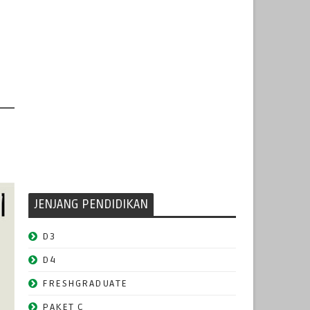
JENJANG PENDIDIKAN
D3
D4
FRESHGRADUATE
PAKET C