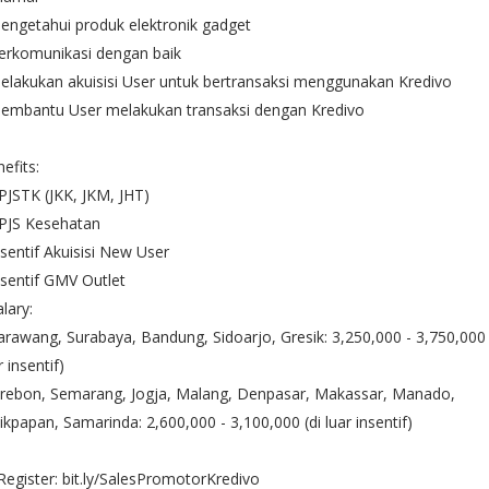
engetahui produk elektronik gadget
erkomunikasi dengan baik
elakukan akuisisi User untuk bertransaksi menggunakan Kredivo
Membantu User melakukan transaksi dengan Kredivo
efits:
PJSTK (JKK, JKM, JHT)
BPJS Kesehatan
nsentif Akuisisi New User
nsentif GMV Outlet
alary:
arawang, Surabaya, Bandung, Sidoarjo, Gresik: 3,250,000 - 3,750,000 
r insentif)
irebon, Semarang, Jogja, Malang, Denpasar, Makassar, Manado,
ikpapan, Samarinda: 2,600,000 - 3,100,000 (di luar insentif)
Register: bit.ly/SalesPromotorKredivo