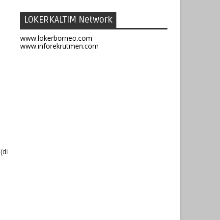
LOKERKALTIM Network
www.lokerborneo.com
www.inforekrutmen.com
(di