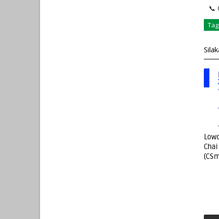
📞 
Tag
Sila
Lowo
Chai
(CSm