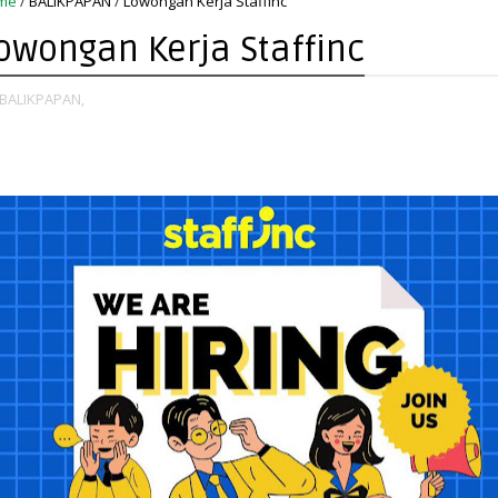
me
/
BALIKPAPAN
/
Lowongan Kerja Staffinc
owongan Kerja Staffinc
BALIKPAPAN,