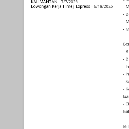
KALIMANTAN
- 7/7/2026
Lowongan Kerja Himeji Express
- 6/18/2026
- M
- B
- M
- 
Ben
- B
- 
- I
- I
- S
- K
lua
- C
Bal
📝 