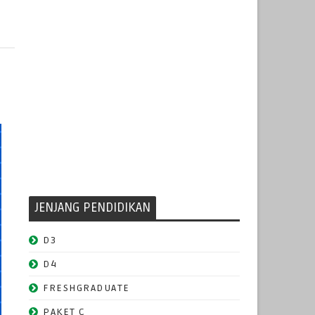
JENJANG PENDIDIKAN
D3
D4
FRESHGRADUATE
PAKET C