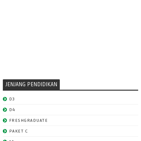
JENJANG PENDIDIKAN
D3
D4
FRESHGRADUATE
PAKET C