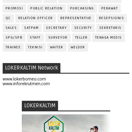
PROMOSI
PUBLIC RELATION
PURCHASING
PERAWAT
QC
RELATION OFFICER
REPRESENTATIVE
RESEPSIONIS
SALES
SATPAM
SECRETARY
SECURITY
SEKRETARIS
SPG/SPB
STAFF
SURVEYOR
TELLER
TENAGA MEDIS
TRAINEE
TEKNISI
WAITER
WELDER
LOKERKALTIM Network
www.lokerborneo.com
www.inforekrutmen.com
LOKERKALTIM