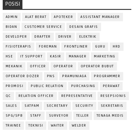
POSISI
ADMIN
ALAT BERAT
APOTEKER
ASSISTANT MANAGER
BIDAN
CUSTOMER SERVICE
DESAIN GRAFIS
DEVELOPER
DRAFTER
DRIVER
ELEKTRIK
FISIOTERAPIS
FOREMAN
FRONTLINER
GURU
HRD
HSE
IT SUPPORT
KASIR
MANAGER
MARKETING
MEKANIK
OFFICER
OPERATOR
OPERATOR BUBUT
OPERATOR DOZER
PNS
PRAMUNIAGA
PROGRAMMER
PROMOSI
PUBLIC RELATION
PURCHASING
PERAWAT
QC
RELATION OFFICER
REPRESENTATIVE
RESEPSIONIS
SALES
SATPAM
SECRETARY
SECURITY
SEKRETARIS
SPG/SPB
STAFF
SURVEYOR
TELLER
TENAGA MEDIS
TRAINEE
TEKNISI
WAITER
WELDER