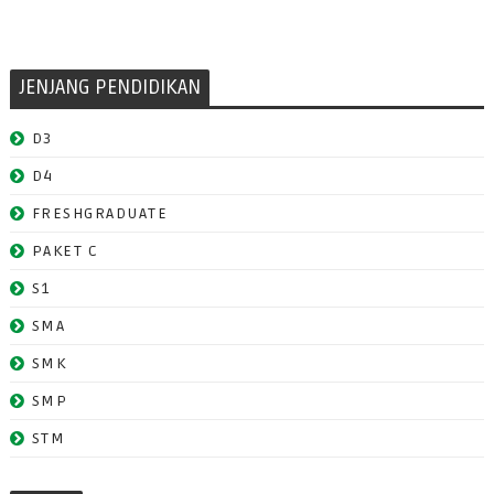
JENJANG PENDIDIKAN
D3
D4
FRESHGRADUATE
PAKET C
S1
SMA
SMK
SMP
STM