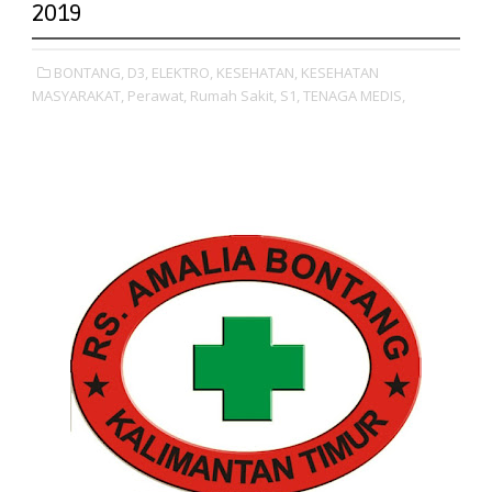
2019
BONTANG,
D3,
ELEKTRO,
KESEHATAN,
KESEHATAN
MASYARAKAT,
Perawat,
Rumah Sakit,
S1,
TENAGA MEDIS,