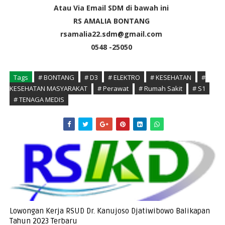
Atau Via Email SDM di bawah ini
RS AMALIA BONTANG
rsamalia22.sdm@gmail.com
0548 -25050
Tags
# BONTANG
# D3
# ELEKTRO
# KESEHATAN
#
KESEHATAN MASYARAKAT
# Perawat
# Rumah Sakit
# S1
# TENAGA MEDIS
Lowongan Kerja RSUD Dr. Kanujoso Djatiwibowo Balikapan
Tahun 2023 Terbaru