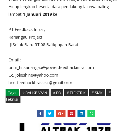
Hidup lengkap beserta data pendukung lainnya paling
lambat
1 Januari 2019
ke :
PT.Feedback Infra ,
Kariangau Project,
Jl.Solok Baru RT.08.Balikpapan Barat.
Email :
onm_hr.kariangau@power.feedbackinfra.com
Cc. Jolieshine@yahoo.com
bcc. feedbackhrassist@gmail.com
Tags
# BALIKPAPAN
# D3
# ELEKTRIK
# SMK
#
Teknisi