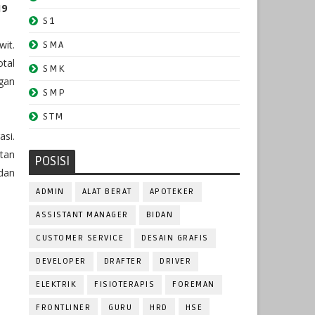
19
S1
it.
SMA
tal
SMK
gan
SMP
STM
asi.
ntan
POSISI
dan
ADMIN
ALAT BERAT
APOTEKER
ASSISTANT MANAGER
BIDAN
CUSTOMER SERVICE
DESAIN GRAFIS
DEVELOPER
DRAFTER
DRIVER
ELEKTRIK
FISIOTERAPIS
FOREMAN
FRONTLINER
GURU
HRD
HSE