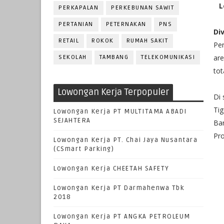
L
PERKAPALAN
PERKEBUNAN SAWIT
PERTANIAN
PETERNAKAN
PNS
Di
RETAIL
ROKOK
RUMAH SAKIT
Per
are
SEKOLAH
TAMBANG
TELEKOMUNIKASI
tot
Lowongan Kerja Terpopuler
Di 
Tig
Lowongan Kerja PT MULTITAMA ABADI
SEJAHTERA
Ba
Pro
Lowongan Kerja PT. Chai Jaya Nusantara
(CSmart Parking)
Lowongan Kerja CHEETAH SAFETY
Lowongan Kerja PT Darmahenwa Tbk
2018
Lowongan Kerja PT ANGKA PETROLEUM