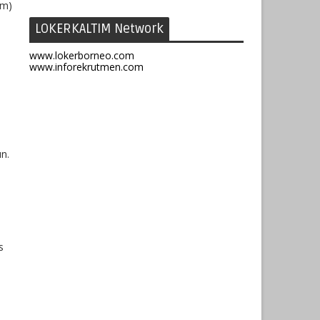
im)
LOKERKALTIM Network
www.lokerborneo.com
www.inforekrutmen.com
n.
s