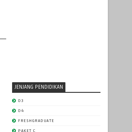
JENJANG PENDIDIKAN
D3
D4
FRESHGRADUATE
PAKET C