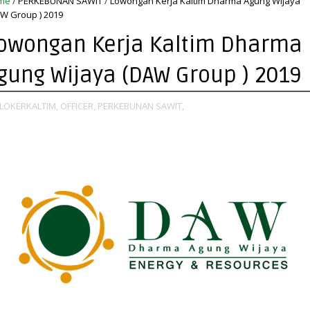
me
/
PERKEBUNAN SAWIT
/
Lowongan Kerja Kaltim Dharma Agung Wijaya
W Group ) 2019
owongan Kerja Kaltim Dharma
gung Wijaya (DAW Group ) 2019
LOKERKALTIM,
OFFICER,
PERKEBUNAN SAWIT,