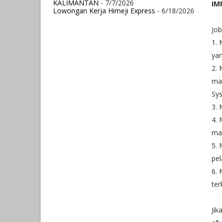
KALIMANTAN
- 7/7/2026
IM
Lowongan Kerja Himeji Express
- 6/18/2026
Job
1.
yan
2.
man
Sys
3.
4.
ma
5.
pel
6.
te
Jik