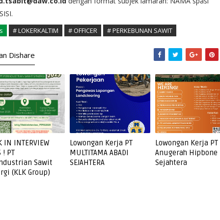
d.tsabit@daw.co.id
dengan format subjek lamaran: NAMA spasi
ISI.
s
# LOKERKALTIM
# OFFICER
# PERKEBUNAN SAWIT
kan Dishare
 IN INTERVIEW
Lowongan Kerja PT
Lowongan Kerja PT
 ! PT
MULTITAMA ABADI
Anugerah Hipbone
ndustrian Sawit
SEJAHTERA
Sejahtera
rgi (KLK Group)