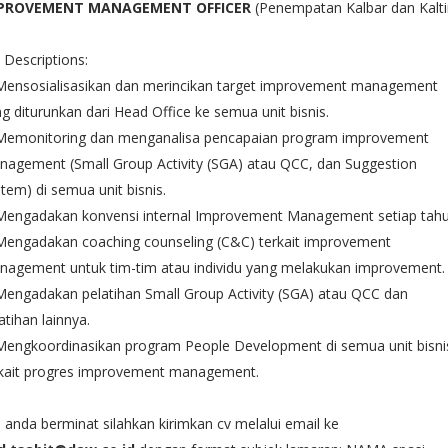
PROVEMENT MANAGEMENT OFFICER
(Penempatan Kalbar dan Kalt
 Descriptions:
Mensosialisasikan dan merincikan target improvement management
g diturunkan dari Head Office ke semua unit bisnis.
Memonitoring dan menganalisa pencapaian program improvement
agement (Small Group Activity (SGA) atau QCC, dan Suggestion
tem) di semua unit bisnis.
Mengadakan konvensi internal Improvement Management setiap tahu
Mengadakan coaching counseling (C&C) terkait improvement
nagement untuk tim-tim atau individu yang melakukan improvement.
Mengadakan pelatihan Small Group Activity (SGA) atau QCC dan
atihan lainnya.
Mengkoordinasikan program People Development di semua unit bisni
rkait progres improvement management.
a anda berminat silahkan kirimkan cv melalui email ke