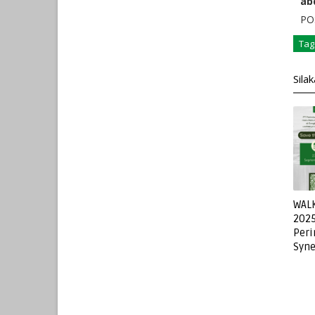
ab
POS
Tag
Sila
WALK
2025
Peri
Syne