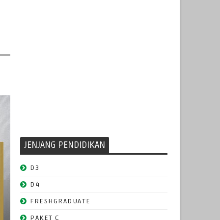
JENJANG PENDIDIKAN
D3
D4
FRESHGRADUATE
PAKET C