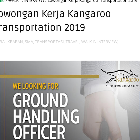
me
/
WALK IN INTERVIEW
/
Lowongan Kerja Kangaroo Transportation 2019
owongan Kerja Kangaroo
ransportation 2019
BALIKPAPAN,
SMA,
TRANSPORTASI,
TRAVEL,
WALK IN INTERVIEW,