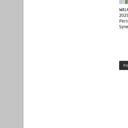
WALK
2025
Peri
Syne
Po