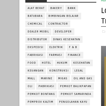
Ho
L
ALAT BERAT
BAKERY
BANK
BATUBARA
BIMBINGAN BELAJAR
T
CHEMICAL
CONTRACTOR
DEALER MOBIL
DEVELOPER
DISTRIBUTOR
DINAS KESEHATAN
EKSPEDISI
ELEKTRIK
F & B
FABRIKASI
FARMASI
FINANCE
FOOD
HOTEL
HUKUM
KESEHATAN
KEUANGAN
KONSTRUKSI
LEGAL
MALL
MARINE
MIGAS
OIL AND GAS
OLI
PABRIKASI
PEMKOT BALIKPAPAN
PEMKOT BONTANG
PEMKOT SAMARINDA
PEMPROV KALTIM
PENGOLAHAN KAYU