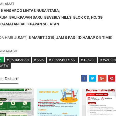
 ALAMAT 
. KANGAROO LINTAS NUSANTARA, 
RUM. BALIKPAPAN BARU, BEVERLY HILLS, BLOK CD, NO. 39,
ECAMATAN BALIKPAPAN SELATAN
DA HARI JUMAT, 
8 MARET 2019, JAM 9 PAGI (DIHARAP ON TIME) 
RIMAKASIH
s
# BALIKPAPAN
# SMA
# TRANSPORTASI
# TRAVEL
# WALK IN
RVIEW
kan Dishare