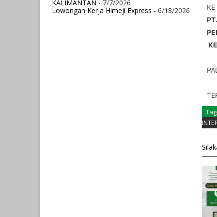
KALIMANTAN
- 7/7/2026
KE
Lowongan Kerja Himeji Express
- 6/18/2026
PT
PE
 K
PA
TE
Tag
INTE
Sila