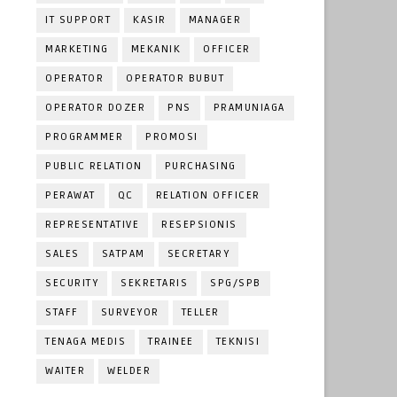
IT SUPPORT
KASIR
MANAGER
MARKETING
MEKANIK
OFFICER
OPERATOR
OPERATOR BUBUT
OPERATOR DOZER
PNS
PRAMUNIAGA
PROGRAMMER
PROMOSI
PUBLIC RELATION
PURCHASING
PERAWAT
QC
RELATION OFFICER
REPRESENTATIVE
RESEPSIONIS
SALES
SATPAM
SECRETARY
SECURITY
SEKRETARIS
SPG/SPB
STAFF
SURVEYOR
TELLER
TENAGA MEDIS
TRAINEE
TEKNISI
WAITER
WELDER