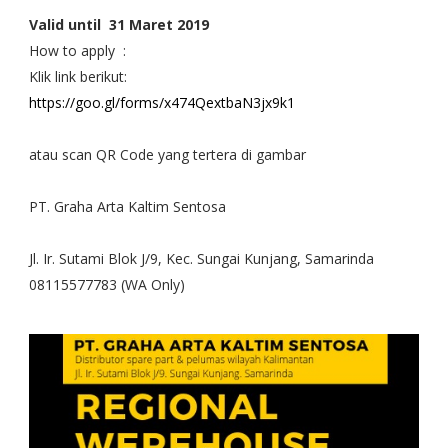
Valid until
31 Maret 2019
How to apply
:
Klik link berikut:
https://goo.gl/forms/x474QextbaN3jx9k1
atau scan QR Code yang tertera di gambar
PT. Graha Arta Kaltim Sentosa
Jl. Ir. Sutami Blok J/9, Kec. Sungai Kunjang, Samarinda
08115577783 (WA Only)