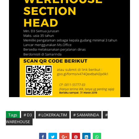
Tags
# D3
# LOKERKALTIM
# SAMARINDA
#
WAREHOUSE