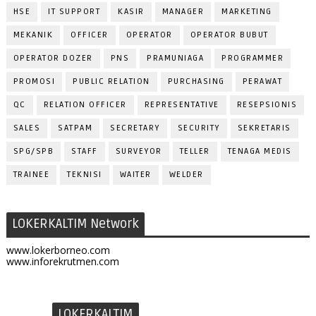
HSE
IT SUPPORT
KASIR
MANAGER
MARKETING
MEKANIK
OFFICER
OPERATOR
OPERATOR BUBUT
OPERATOR DOZER
PNS
PRAMUNIAGA
PROGRAMMER
PROMOSI
PUBLIC RELATION
PURCHASING
PERAWAT
QC
RELATION OFFICER
REPRESENTATIVE
RESEPSIONIS
SALES
SATPAM
SECRETARY
SECURITY
SEKRETARIS
SPG/SPB
STAFF
SURVEYOR
TELLER
TENAGA MEDIS
TRAINEE
TEKNISI
WAITER
WELDER
LOKERKALTIM Network
www.lokerborneo.com
www.inforekrutmen.com
LOKERKALTIM