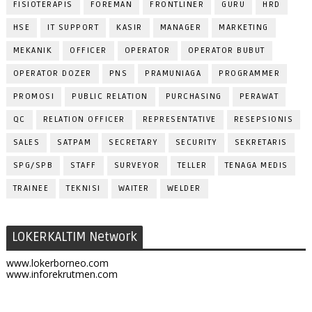
FISIOTERAPIS
FOREMAN
FRONTLINER
GURU
HRD
HSE
IT SUPPORT
KASIR
MANAGER
MARKETING
MEKANIK
OFFICER
OPERATOR
OPERATOR BUBUT
OPERATOR DOZER
PNS
PRAMUNIAGA
PROGRAMMER
PROMOSI
PUBLIC RELATION
PURCHASING
PERAWAT
QC
RELATION OFFICER
REPRESENTATIVE
RESEPSIONIS
SALES
SATPAM
SECRETARY
SECURITY
SEKRETARIS
SPG/SPB
STAFF
SURVEYOR
TELLER
TENAGA MEDIS
TRAINEE
TEKNISI
WAITER
WELDER
LOKERKALTIM Network
www.lokerborneo.com
www.inforekrutmen.com