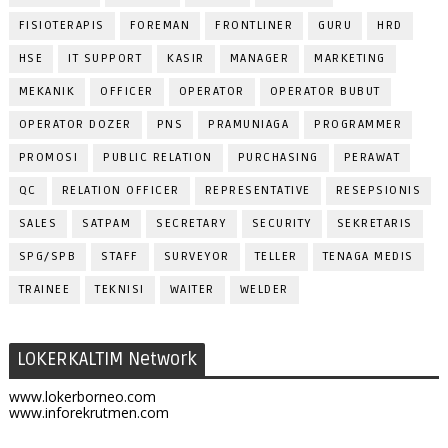
FISIOTERAPIS
FOREMAN
FRONTLINER
GURU
HRD
HSE
IT SUPPORT
KASIR
MANAGER
MARKETING
MEKANIK
OFFICER
OPERATOR
OPERATOR BUBUT
OPERATOR DOZER
PNS
PRAMUNIAGA
PROGRAMMER
PROMOSI
PUBLIC RELATION
PURCHASING
PERAWAT
QC
RELATION OFFICER
REPRESENTATIVE
RESEPSIONIS
SALES
SATPAM
SECRETARY
SECURITY
SEKRETARIS
SPG/SPB
STAFF
SURVEYOR
TELLER
TENAGA MEDIS
TRAINEE
TEKNISI
WAITER
WELDER
LOKERKALTIM Network
www.lokerborneo.com
www.inforekrutmen.com