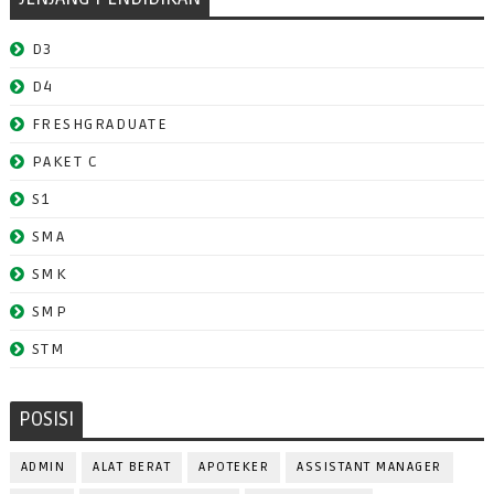
D3
D4
FRESHGRADUATE
PAKET C
S1
SMA
SMK
SMP
STM
POSISI
ADMIN
ALAT BERAT
APOTEKER
ASSISTANT MANAGER