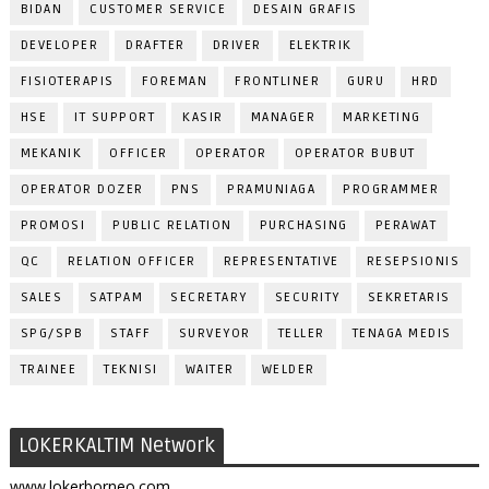
BIDAN
CUSTOMER SERVICE
DESAIN GRAFIS
DEVELOPER
DRAFTER
DRIVER
ELEKTRIK
FISIOTERAPIS
FOREMAN
FRONTLINER
GURU
HRD
HSE
IT SUPPORT
KASIR
MANAGER
MARKETING
MEKANIK
OFFICER
OPERATOR
OPERATOR BUBUT
OPERATOR DOZER
PNS
PRAMUNIAGA
PROGRAMMER
PROMOSI
PUBLIC RELATION
PURCHASING
PERAWAT
QC
RELATION OFFICER
REPRESENTATIVE
RESEPSIONIS
SALES
SATPAM
SECRETARY
SECURITY
SEKRETARIS
SPG/SPB
STAFF
SURVEYOR
TELLER
TENAGA MEDIS
TRAINEE
TEKNISI
WAITER
WELDER
LOKERKALTIM Network
www.lokerborneo.com