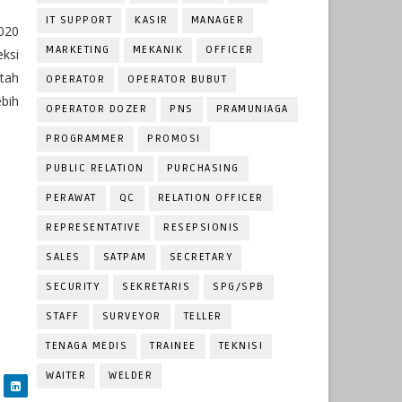
IT SUPPORT
KASIR
MANAGER
020
MARKETING
MEKANIK
OFFICER
ksi
tah
OPERATOR
OPERATOR BUBUT
bih
OPERATOR DOZER
PNS
PRAMUNIAGA
PROGRAMMER
PROMOSI
PUBLIC RELATION
PURCHASING
PERAWAT
QC
RELATION OFFICER
REPRESENTATIVE
RESEPSIONIS
SALES
SATPAM
SECRETARY
SECURITY
SEKRETARIS
SPG/SPB
STAFF
SURVEYOR
TELLER
TENAGA MEDIS
TRAINEE
TEKNISI
WAITER
WELDER