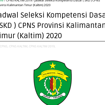
me
/
CPNS KALTIM 2019
/
Jadwal Seleksi Kompetensi Dasar ( SKD ) CPNS
vinsi Kalimantan Timur (Kaltim) 2020
adwal Seleksi Kompetensi Das
 SKD ) CPNS Provinsi Kalimanta
imur (Kaltim) 2020
CPNS,
CPNS KALTIM,
CPNS KALTIM 2019,