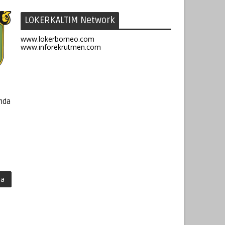
LOKERKALTIM Network
www.lokerborneo.com
www.inforekrutmen.com
nda
ma