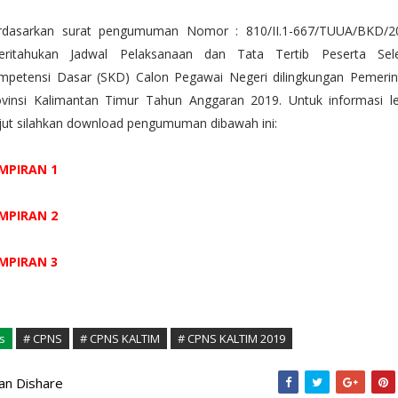
rdasarkan surat pengumuman Nomor : 810/II.1-667/TUUA/BKD/2
beritahukan Jadwal Pelaksanaan dan Tata Tertib Peserta Sele
mpetensi Dasar (SKD) Calon Pegawai Negeri dilingkungan Pemerin
ovinsi Kalimantan Timur Tahun Anggaran 2019. Untuk informasi le
jut silahkan download pengumuman dibawah ini:
MPIRAN 1
MPIRAN 2
MPIRAN 3
s
# CPNS
# CPNS KALTIM
# CPNS KALTIM 2019
kan Dishare