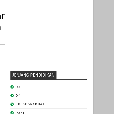
ar
n
JENJANG PENDIDIKAN
D3
D4
FRESHGRADUATE
PAKET C