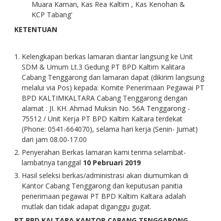
Muara Kaman, Kas Rea Kaltim , Kas Kenohan &
KCP Tabang'
KETENTUAN
Kelengkapan berkas lamaran diantar langsung ke Unit
SDM & Umum Lt.3 Gedung PT BPD Kaltim Kalitara
Cabang Tenggarong dan lamaran dapat (dikirim langsung
melalui via Pos) kepada: Komite Penerimaan Pegawai PT
BPD KALTIMKALTARA Cabang Tenggarong dengan
alamat : JI. KH. Ahmad Muksin No. 56A Tenggarong -
75512 / Unit Kerja PT BPD Kaltim Kaltara terdekat
(Phone: 0541-664070), selama hari kerja (Senin- Jumat)
dari jam 08.00-17.00
Penyerahan Berkas lamaran kami terima selambat-
lambatnya tanggal
10 Pebruari 2019
Hasil seleksi berkas/administrasi akan diumumkan di
Kantor Cabang Tenggarong dan keputusan panitia
penerimaan pegawai PT BPD Kaltim Kaltara adalah
mutlak dan tidak adapat diganggu gugat.
PT BPD KALTARA KANTOR CABANG TENGGARONG