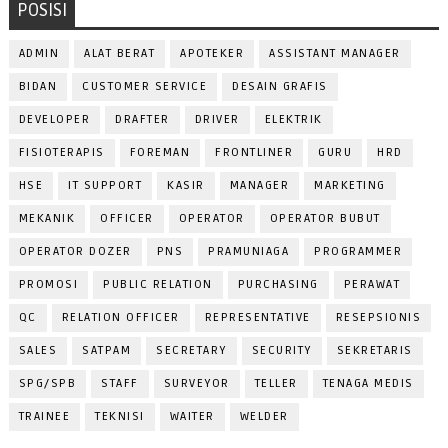
POSISI
ADMIN
ALAT BERAT
APOTEKER
ASSISTANT MANAGER
BIDAN
CUSTOMER SERVICE
DESAIN GRAFIS
DEVELOPER
DRAFTER
DRIVER
ELEKTRIK
FISIOTERAPIS
FOREMAN
FRONTLINER
GURU
HRD
HSE
IT SUPPORT
KASIR
MANAGER
MARKETING
MEKANIK
OFFICER
OPERATOR
OPERATOR BUBUT
OPERATOR DOZER
PNS
PRAMUNIAGA
PROGRAMMER
PROMOSI
PUBLIC RELATION
PURCHASING
PERAWAT
QC
RELATION OFFICER
REPRESENTATIVE
RESEPSIONIS
SALES
SATPAM
SECRETARY
SECURITY
SEKRETARIS
SPG/SPB
STAFF
SURVEYOR
TELLER
TENAGA MEDIS
TRAINEE
TEKNISI
WAITER
WELDER