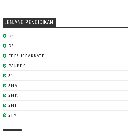
JENJANG PENDIDIKAN
D3
D4
FRESHGRADUATE
PAKET C
S1
SMA
SMK
SMP
STM