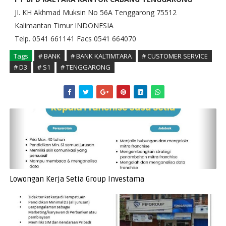
JI. KH Akhmad Muksin No 56A Tenggarong 75512
Kalimantan Timur INDONESIA
Telp. 0541 661141 Facs 0541 664070
Tags
# BANK
# BANK KALTIMTARA
# CUSTOMER SERVICE
# D3
# S1
# TENGGARONG
Lowongan Kerja Setia Group Investama