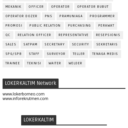
MEKANIK
OFFICER
OPERATOR
OPERATOR BUBUT
OPERATOR DOZER
PNS
PRAMUNIAGA
PROGRAMMER
PROMOSI
PUBLIC RELATION
PURCHASING
PERAWAT
QC
RELATION OFFICER
REPRESENTATIVE
RESEPSIONIS
SALES
SATPAM
SECRETARY
SECURITY
SEKRETARIS
SPG/SPB
STAFF
SURVEYOR
TELLER
TENAGA MEDIS
TRAINEE
TEKNISI
WAITER
WELDER
LOKERKALTIM Network
www.lokerborneo.com
www.inforekrutmen.com
LOKERKALTIM