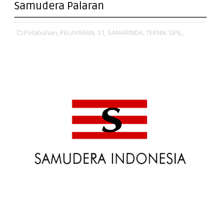
Samudera Palaran
Pelabuhan,
PELAYARAN,
S1,
SAMARINDA,
TEKNIK SIPIL,