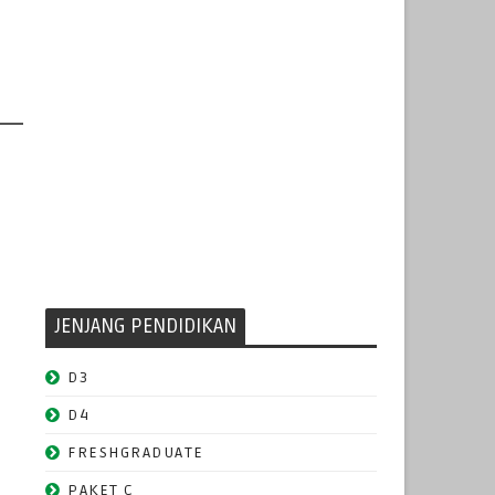
JENJANG PENDIDIKAN
D3
D4
FRESHGRADUATE
PAKET C