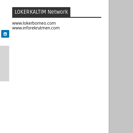
LOKERKALTIM Network
www.lokerborneo.com
www.inforekrutmen.com
u