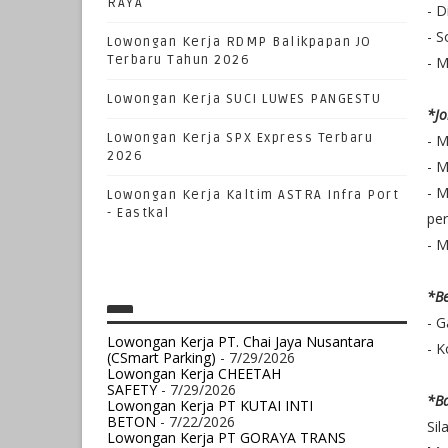
RAYA
- D
- S
Lowongan Kerja RDMP Balikpapan JO
Terbaru Tahun 2026
- M
Lowongan Kerja SUCI LUWES PANGESTU
*Jo
Lowongan Kerja SPX Express Terbaru
- M
2026
- M
- 
Lowongan Kerja Kaltim ASTRA Infra Port
- Eastkal
pe
- 
*Be
- G
Lowongan Kerja PT. Chai Jaya Nusantara
- K
(CSmart Parking)
- 7/29/2026
Lowongan Kerja CHEETAH
SAFETY
- 7/29/2026
*Ba
Lowongan Kerja PT KUTAI INTI
BETON
- 7/22/2026
Sil
Lowongan Kerja PT GORAYA TRANS