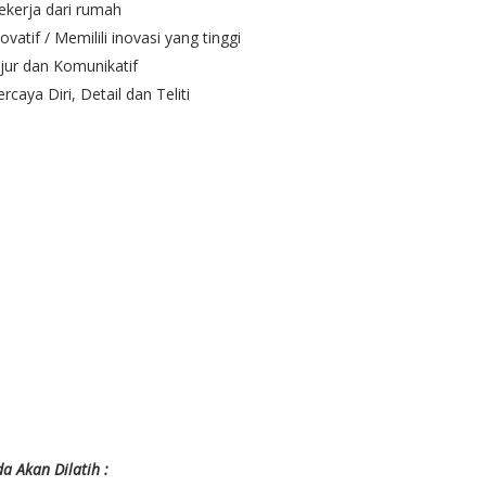
ekerja dari rumah
novatif / Memilili inovasi yang tinggi
ujur dan Komunikatif
ercaya Diri, Detail dan Teliti
a Akan Dilatih :