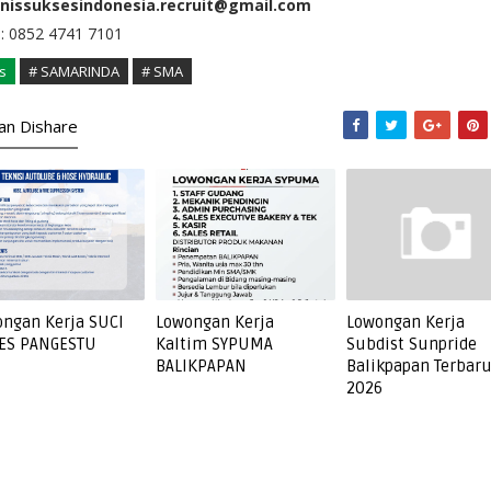
snissuksesindonesia.recruit@gmail.com
: 0852 4741 7101
s
# SAMARINDA
# SMA
kan Dishare
ngan Kerja SUCI
Lowongan Kerja
Lowongan Kerja
ES PANGESTU
Kaltim SYPUMA
Subdist Sunpride
BALIKPAPAN
Balikpapan Terbar
2026