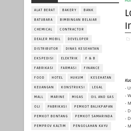
Ho
L
ALAT BERAT
BAKERY
BANK
BATUBARA
BIMBINGAN BELAJAR
I
CHEMICAL
CONTRACTOR
DEALER MOBIL
DEVELOPER
DISTRIBUTOR
DINAS KESEHATAN
EKSPEDISI
ELEKTRIK
F & B
FABRIKASI
FARMASI
FINANCE
FOOD
HOTEL
HUKUM
KESEHATAN
Kua
KEUANGAN
KONSTRUKSI
LEGAL
- U
- W
MALL
MARINE
MIGAS
OIL AND GAS
- M
OLI
PABRIKASI
PEMKOT BALIKPAPAN
- 
PEMKOT BONTANG
PEMKOT SAMARINDA
- 
- M
PEMPROV KALTIM
PENGOLAHAN KAYU