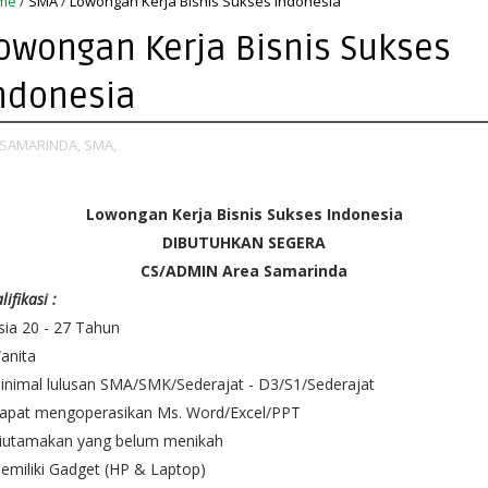
me
/
SMA
/
Lowongan Kerja Bisnis Sukses Indonesia
owongan Kerja Bisnis Sukses
ndonesia
SAMARINDA,
SMA,
Lowongan Kerja Bisnis Sukses Indonesia
DIBUTUHKAN SEGERA
CS/ADMIN Area Samarinda
lifikasi :
sia 20 - 27 Tahun
anita
inimal lulusan SMA/SMK/Sederajat - D3/S1/Sederajat
Dapat mengoperasikan Ms. Word/Excel/PPT
Diutamakan yang belum menikah
emiliki Gadget (HP & Laptop)