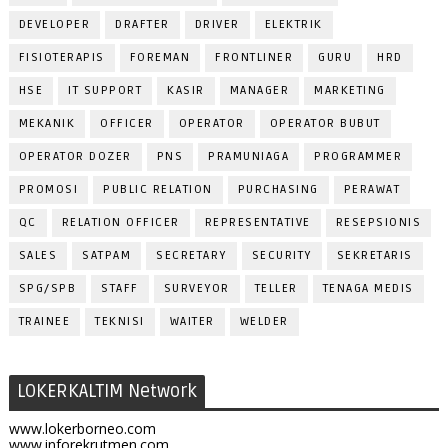
DEVELOPER
DRAFTER
DRIVER
ELEKTRIK
FISIOTERAPIS
FOREMAN
FRONTLINER
GURU
HRD
HSE
IT SUPPORT
KASIR
MANAGER
MARKETING
MEKANIK
OFFICER
OPERATOR
OPERATOR BUBUT
OPERATOR DOZER
PNS
PRAMUNIAGA
PROGRAMMER
PROMOSI
PUBLIC RELATION
PURCHASING
PERAWAT
QC
RELATION OFFICER
REPRESENTATIVE
RESEPSIONIS
SALES
SATPAM
SECRETARY
SECURITY
SEKRETARIS
SPG/SPB
STAFF
SURVEYOR
TELLER
TENAGA MEDIS
TRAINEE
TEKNISI
WAITER
WELDER
LOKERKALTIM Network
www.lokerborneo.com
www.inforekrutmen.com