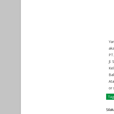
Ya
aka
PT
Jl.
Kel
Bal
At
or
Tag
Sila