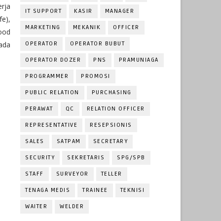
erja
IT SUPPORT
KASIR
MANAGER
e),
MARKETING
MEKANIK
OFFICER
Food
ada
OPERATOR
OPERATOR BUBUT
OPERATOR DOZER
PNS
PRAMUNIAGA
PROGRAMMER
PROMOSI
PUBLIC RELATION
PURCHASING
PERAWAT
QC
RELATION OFFICER
REPRESENTATIVE
RESEPSIONIS
SALES
SATPAM
SECRETARY
SECURITY
SEKRETARIS
SPG/SPB
STAFF
SURVEYOR
TELLER
TENAGA MEDIS
TRAINEE
TEKNISI
WAITER
WELDER