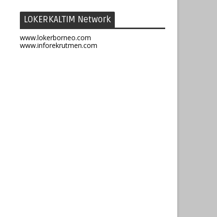
LOKERKALTIM Network
www.lokerborneo.com
www.inforekrutmen.com