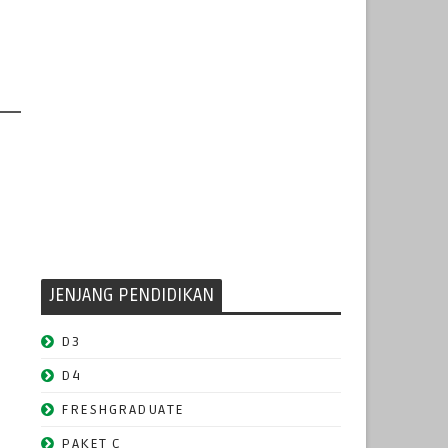
JENJANG PENDIDIKAN
D3
D4
FRESHGRADUATE
PAKET C