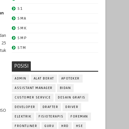
S1
un
SMA
SMK
dan
SMP
 25
STM
ntuk
POSISI
ADMIN
ALAT BERAT
APOTEKER
ASSISTANT MANAGER
BIDAN
CUSTOMER SERVICE
DESAIN GRAFIS
DEVELOPER
DRAFTER
DRIVER
 ISO
ELEKTRIK
FISIOTERAPIS
FOREMAN
FRONTLINER
GURU
HRD
HSE