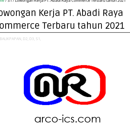
me
/
S1
/
Lowongan Kerja PT. Abadi Raya Commerce Terbaru tahun 2021
owongan Kerja PT. Abadi Raya
ommerce Terbaru tahun 2021
BALIKPAPAN,
D2,
D3,
S1,