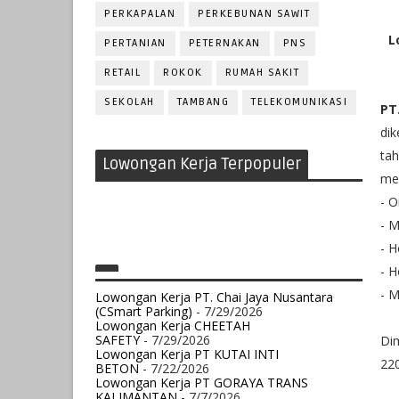
PERKAPALAN
PERKEBUNAN SAWIT
L
PERTANIAN
PETERNAKAN
PNS
RETAIL
ROKOK
RUMAH SAKIT
SEKOLAH
TAMBANG
TELEKOMUNIKASI
PT
di
tah
Lowongan Kerja Terpopuler
mel
- 
- M
- H
- H
- M
Lowongan Kerja PT. Chai Jaya Nusantara
(CSmart Parking)
- 7/29/2026
Lowongan Kerja CHEETAH
SAFETY
- 7/29/2026
Dim
Lowongan Kerja PT KUTAI INTI
22
BETON
- 7/22/2026
Lowongan Kerja PT GORAYA TRANS
KALIMANTAN
- 7/7/2026