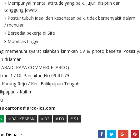
Mempunyai mental attitude yang baik, jujur, disiptin dan
tanggung jawab
Postur tubuh ideal dan kesehatan baik, tidak berpenyakit dalam
/ menular
Bersedia bekerja di Site
Mobilitas tinggi
ng memenuhi syarat silahkan kirimkan CV & photo beserta Posisi y
n di lamar
. ABADI RAYA COMMERCE (ARCO)
 Strart 1 / Dl. Panjaitan No 09 RT.79
. Karang Rejo / Kec. Balikpapan Tengah
ikpapan - Kaitim
au
sukartono@arco-ics.com
s
# BALIKPAPAN
# D2
# D3
# S1
kan Dishare