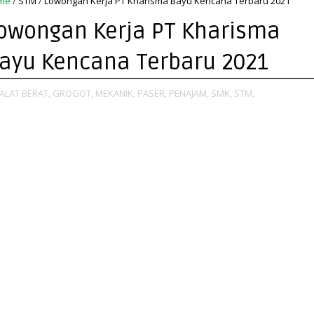
me
/
STM
/
Lowongan Kerja PT Kharisma Bayu Kencana Terbaru 2021
owongan Kerja PT Kharisma
ayu Kencana Terbaru 2021
ALAT BERAT,
GROGOT,
MEKANIK,
PASER,
PENAJAM,
SMK,
STM,