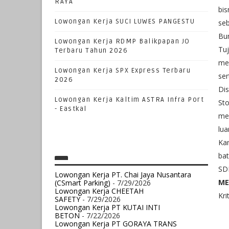
RAYA
bis
Lowongan Kerja SUCI LUWES PANGESTU
seb
Bum
Lowongan Kerja RDMP Balikpapan JO
Tu
Terbaru Tahun 2026
men
Lowongan Kerja SPX Express Terbaru
ser
2026
Dis
Lowongan Kerja Kaltim ASTRA Infra Port
Sto
- Eastkal
mem
lua
Ka
ba
SDM
Lowongan Kerja PT. Chai Jaya Nusantara
ME
(CSmart Parking)
- 7/29/2026
Lowongan Kerja CHEETAH
Kri
SAFETY
- 7/29/2026
Lowongan Kerja PT KUTAI INTI
BETON
- 7/22/2026
Lowongan Kerja PT GORAYA TRANS