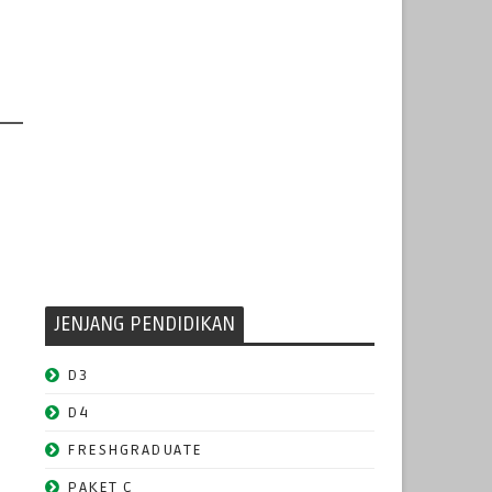
JENJANG PENDIDIKAN
D3
D4
FRESHGRADUATE
PAKET C