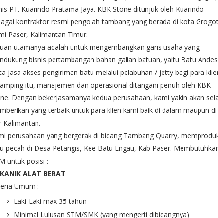
nis PT. Kuarindo Pratama Jaya. KBK Stone ditunjuk oleh Kuarindo
agai kontraktor resmi pengolah tambang yang berada di kota Grogot
i Paser, Kalimantan Timur.
juan utamanya adalah untuk mengembangkan garis usaha yang
dukung bisnis pertambangan bahan galian batuan, yaitu Batu Andes
ta jasa akses pengiriman batu melalui pelabuhan / jetty bagi para klie
amping itu, manajemen dan operasional ditangani penuh oleh KBK
ne. Dengan bekerjasamanya kedua perusahaan, kami yakin akan sela
berikan yang terbaik untuk para klien kami baik di dalam maupun di
r Kalimantan.
mi perusahaan yang bergerak di bidang Tambang Quarry, memproduk
tu pecah di Desa Petangis, Kee Batu Engau, Kab Paser. Membutuhka
 untuk posisi :
KANIK ALAT BERAT
teria Umum :
Laki-Laki max 35 tahun
Minimal Lulusan STM/SMK (yang mengerti dibidangnya)