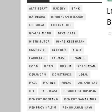
Ho
L
ALAT BERAT
BAKERY
BANK
BATUBARA
BIMBINGAN BELAJAR
B
CHEMICAL
CONTRACTOR
DEALER MOBIL
DEVELOPER
DISTRIBUTOR
DINAS KESEHATAN
EKSPEDISI
ELEKTRIK
F & B
FABRIKASI
FARMASI
FINANCE
FOOD
HOTEL
HUKUM
KESEHATAN
KEUANGAN
KONSTRUKSI
LEGAL
MALL
MARINE
MIGAS
OIL AND GAS
OLI
PABRIKASI
PEMKOT BALIKPAPAN
PEMKOT BONTANG
PEMKOT SAMARINDA
PEMPROV KALTIM
PENGOLAHAN KAYU