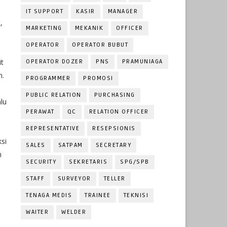
IT SUPPORT
KASIR
MANAGER
,
MARKETING
MEKANIK
OFFICER
OPERATOR
OPERATOR BUBUT
it
OPERATOR DOZER
PNS
PRAMUNIAGA
n.
PROGRAMMER
PROMOSI
PUBLIC RELATION
PURCHASING
lu
PERAWAT
QC
RELATION OFFICER
REPRESENTATIVE
RESEPSIONIS
si
SALES
SATPAM
SECRETARY
n
SECURITY
SEKRETARIS
SPG/SPB
STAFF
SURVEYOR
TELLER
TENAGA MEDIS
TRAINEE
TEKNISI
WAITER
WELDER