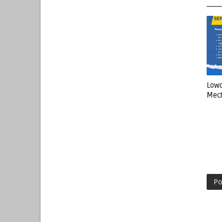
Lowo
Mec
Po