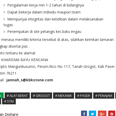
Pengalaman kerja min 1-2 tahun di bidangnya
Dapat bekerja dalam individu maupun team
Mempunyai integritas dan ketelitian dalam melaksanakan
tugas
Penempatan di site petangis kec.batu engau
a merasa memiliki kriteria tersebut di atas, silahkan kirimkan lamaran
gkap disertai pas .
to terbaru ke alamat
. KHARISMA BAYU KENCANA
 Cipto Mangunkusumo, Perum.Rico No 117, Tanah Grogot, Kab Paser.
ltim 76211
il :
jannah_s@kbkstone.com
s
# ALAT BERAT
# GROGOT
# MEKANIK
# PASER
# PENAJAM
# STM
kan Dishare