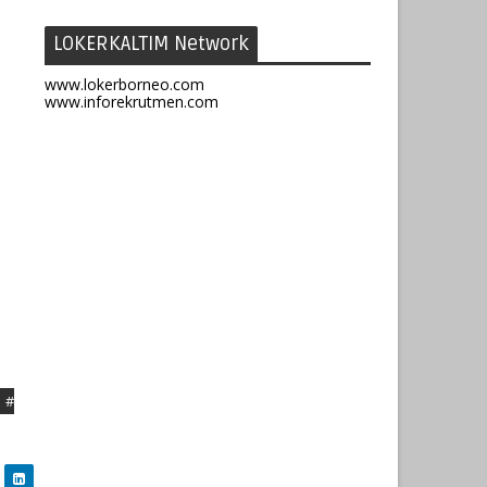
LOKERKALTIM Network
www.lokerborneo.com
www.inforekrutmen.com
#