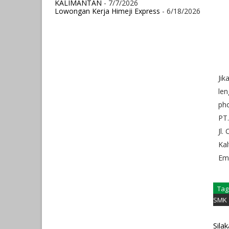
KALIMANTAN
- 7/7/2026
Lowongan Kerja Himeji Express
- 6/18/2026
Jik
len
pho
PT
Jl.
Ka
Ema
Tag
SMK
Sila