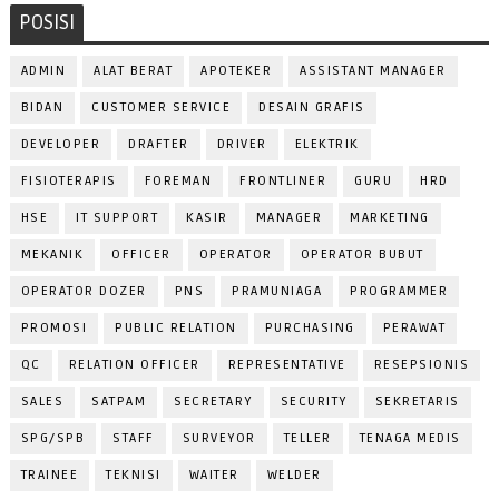
POSISI
ADMIN
ALAT BERAT
APOTEKER
ASSISTANT MANAGER
BIDAN
CUSTOMER SERVICE
DESAIN GRAFIS
DEVELOPER
DRAFTER
DRIVER
ELEKTRIK
FISIOTERAPIS
FOREMAN
FRONTLINER
GURU
HRD
HSE
IT SUPPORT
KASIR
MANAGER
MARKETING
MEKANIK
OFFICER
OPERATOR
OPERATOR BUBUT
OPERATOR DOZER
PNS
PRAMUNIAGA
PROGRAMMER
PROMOSI
PUBLIC RELATION
PURCHASING
PERAWAT
QC
RELATION OFFICER
REPRESENTATIVE
RESEPSIONIS
SALES
SATPAM
SECRETARY
SECURITY
SEKRETARIS
SPG/SPB
STAFF
SURVEYOR
TELLER
TENAGA MEDIS
TRAINEE
TEKNISI
WAITER
WELDER