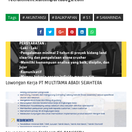
Tags
# AKUNTANSI
# BALIKPAPAN
# S1
# SAMARINDA
Lowongan Kerja PT MULTITAMA ABADI SEJAHTERA