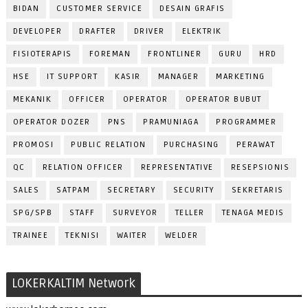
BIDAN
CUSTOMER SERVICE
DESAIN GRAFIS
DEVELOPER
DRAFTER
DRIVER
ELEKTRIK
FISIOTERAPIS
FOREMAN
FRONTLINER
GURU
HRD
HSE
IT SUPPORT
KASIR
MANAGER
MARKETING
MEKANIK
OFFICER
OPERATOR
OPERATOR BUBUT
OPERATOR DOZER
PNS
PRAMUNIAGA
PROGRAMMER
PROMOSI
PUBLIC RELATION
PURCHASING
PERAWAT
QC
RELATION OFFICER
REPRESENTATIVE
RESEPSIONIS
SALES
SATPAM
SECRETARY
SECURITY
SEKRETARIS
SPG/SPB
STAFF
SURVEYOR
TELLER
TENAGA MEDIS
TRAINEE
TEKNISI
WAITER
WELDER
LOKERKALTIM Network