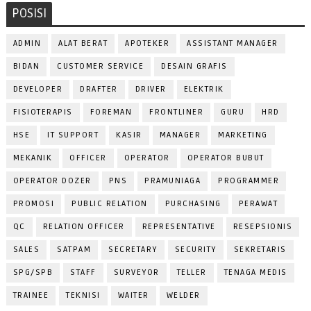
POSISI
ADMIN
ALAT BERAT
APOTEKER
ASSISTANT MANAGER
BIDAN
CUSTOMER SERVICE
DESAIN GRAFIS
DEVELOPER
DRAFTER
DRIVER
ELEKTRIK
FISIOTERAPIS
FOREMAN
FRONTLINER
GURU
HRD
HSE
IT SUPPORT
KASIR
MANAGER
MARKETING
MEKANIK
OFFICER
OPERATOR
OPERATOR BUBUT
OPERATOR DOZER
PNS
PRAMUNIAGA
PROGRAMMER
PROMOSI
PUBLIC RELATION
PURCHASING
PERAWAT
QC
RELATION OFFICER
REPRESENTATIVE
RESEPSIONIS
SALES
SATPAM
SECRETARY
SECURITY
SEKRETARIS
SPG/SPB
STAFF
SURVEYOR
TELLER
TENAGA MEDIS
TRAINEE
TEKNISI
WAITER
WELDER