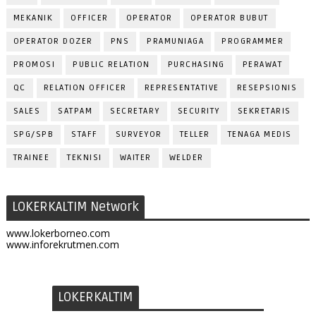
MEKANIK
OFFICER
OPERATOR
OPERATOR BUBUT
OPERATOR DOZER
PNS
PRAMUNIAGA
PROGRAMMER
PROMOSI
PUBLIC RELATION
PURCHASING
PERAWAT
QC
RELATION OFFICER
REPRESENTATIVE
RESEPSIONIS
SALES
SATPAM
SECRETARY
SECURITY
SEKRETARIS
SPG/SPB
STAFF
SURVEYOR
TELLER
TENAGA MEDIS
TRAINEE
TEKNISI
WAITER
WELDER
LOKERKALTIM Network
www.lokerborneo.com
www.inforekrutmen.com
LOKERKALTIM