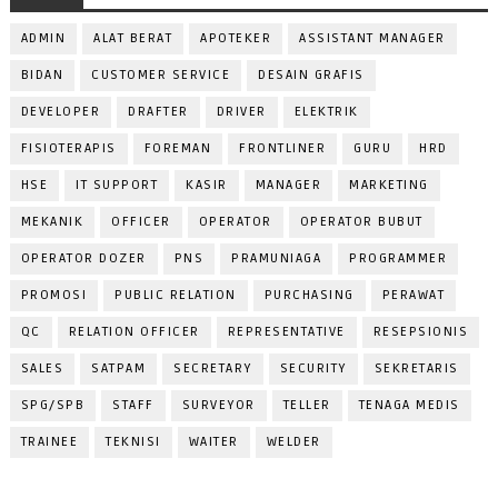
ADMIN
ALAT BERAT
APOTEKER
ASSISTANT MANAGER
BIDAN
CUSTOMER SERVICE
DESAIN GRAFIS
DEVELOPER
DRAFTER
DRIVER
ELEKTRIK
FISIOTERAPIS
FOREMAN
FRONTLINER
GURU
HRD
HSE
IT SUPPORT
KASIR
MANAGER
MARKETING
MEKANIK
OFFICER
OPERATOR
OPERATOR BUBUT
OPERATOR DOZER
PNS
PRAMUNIAGA
PROGRAMMER
PROMOSI
PUBLIC RELATION
PURCHASING
PERAWAT
QC
RELATION OFFICER
REPRESENTATIVE
RESEPSIONIS
SALES
SATPAM
SECRETARY
SECURITY
SEKRETARIS
SPG/SPB
STAFF
SURVEYOR
TELLER
TENAGA MEDIS
TRAINEE
TEKNISI
WAITER
WELDER