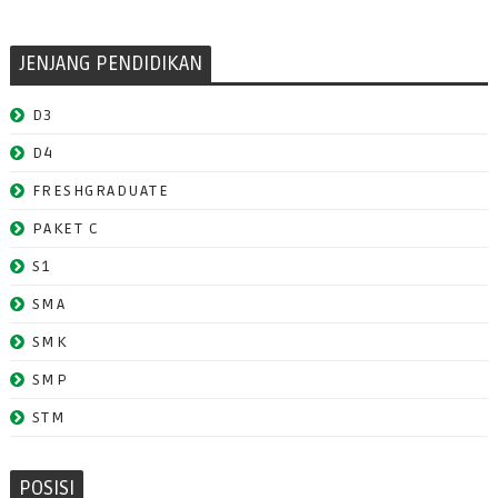
JENJANG PENDIDIKAN
D3
D4
FRESHGRADUATE
PAKET C
S1
SMA
SMK
SMP
STM
POSISI