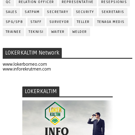
QC
RELATION OFFICER
REPRESENTATIVE
RESEPSIONIS
SALES
SATPAM
SECRETARY
SECURITY
SEKRETARIS
SPG/SPB
STAFF
SURVEYOR
TELLER
TENAGA MEDIS
TRAINEE
TEKNISI
WAITER
WELDER
LOKERKALTIM Network
www.lokerborneo.com
www.inforekrutmen.com
LOKERKALTIM