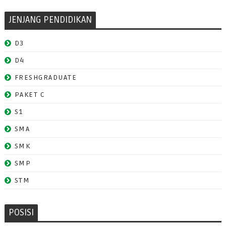
JENJANG PENDIDIKAN
D3
D4
FRESHGRADUATE
PAKET C
S1
SMA
SMK
SMP
STM
POSISI