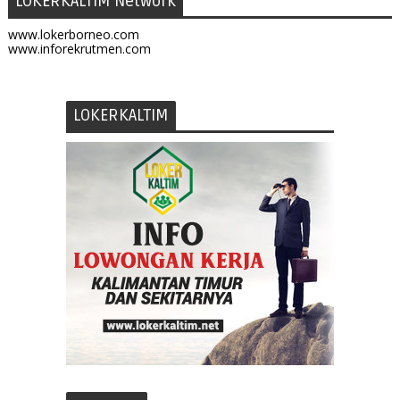
LOKERKALTIM Network
www.lokerborneo.com
www.inforekrutmen.com
LOKERKALTIM