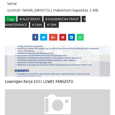
lamar
(contoh: NAMA_MAINTGL) maksimum kapasitas 2 MB.
Tags
# ALAT BERAT
# KALIMANTAN TIMUR
#
MAINTENANCE
# SMA
# SMK
Lowongan Kerja SUCI LUWES PANGESTU