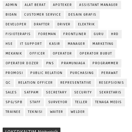
ADMIN
ALAT BERAT
APOTEKER
ASSISTANT MANAGER
BIDAN
CUSTOMER SERVICE
DESAIN GRAFIS
DEVELOPER
DRAFTER
DRIVER
ELEKTRIK
FISIOTERAPIS
FOREMAN
FRONTLINER
GURU
HRD
HSE
IT SUPPORT
KASIR
MANAGER
MARKETING
MEKANIK
OFFICER
OPERATOR
OPERATOR BUBUT
OPERATOR DOZER
PNS
PRAMUNIAGA
PROGRAMMER
PROMOSI
PUBLIC RELATION
PURCHASING
PERAWAT
QC
RELATION OFFICER
REPRESENTATIVE
RESEPSIONIS
SALES
SATPAM
SECRETARY
SECURITY
SEKRETARIS
SPG/SPB
STAFF
SURVEYOR
TELLER
TENAGA MEDIS
TRAINEE
TEKNISI
WAITER
WELDER