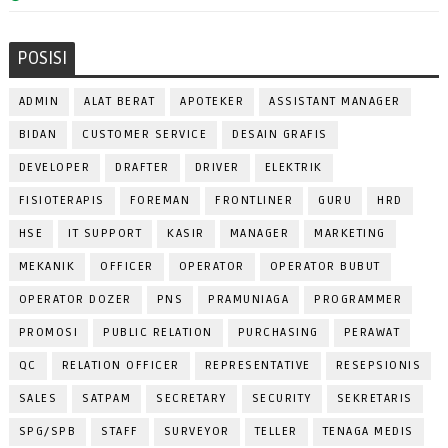
POSISI
ADMIN
ALAT BERAT
APOTEKER
ASSISTANT MANAGER
BIDAN
CUSTOMER SERVICE
DESAIN GRAFIS
DEVELOPER
DRAFTER
DRIVER
ELEKTRIK
FISIOTERAPIS
FOREMAN
FRONTLINER
GURU
HRD
HSE
IT SUPPORT
KASIR
MANAGER
MARKETING
MEKANIK
OFFICER
OPERATOR
OPERATOR BUBUT
OPERATOR DOZER
PNS
PRAMUNIAGA
PROGRAMMER
PROMOSI
PUBLIC RELATION
PURCHASING
PERAWAT
QC
RELATION OFFICER
REPRESENTATIVE
RESEPSIONIS
SALES
SATPAM
SECRETARY
SECURITY
SEKRETARIS
SPG/SPB
STAFF
SURVEYOR
TELLER
TENAGA MEDIS