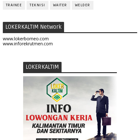
TRAINEE
TEKNISI
WAITER
WELDER
LOKERKALTIM Network
www.lokerborneo.com
www.inforekrutmen.com
LOKERKALTIM