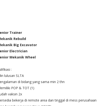
Senior Trainer
Mekanik Rebuild
Mekanik Big Excavator
enior Electrician
Senior Mekanik Wheel
lifikasi :
in lulusan SLTA
engalaman di bidang yang sama min 2 thn
emiliki POP & TOT (1)
udah vaksin 2x
ersedia bekerja di remote area dan tinggal di mess perusahaan