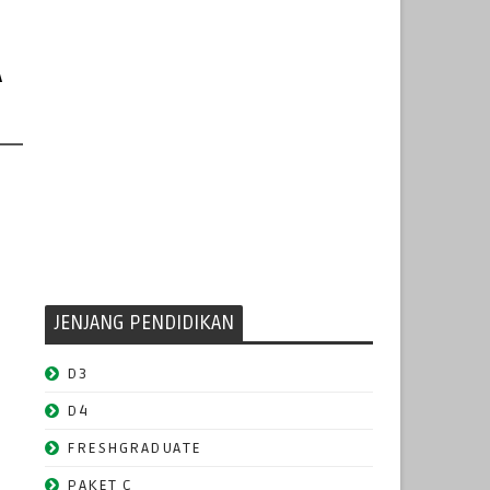
A
2
JENJANG PENDIDIKAN
D3
D4
FRESHGRADUATE
PAKET C