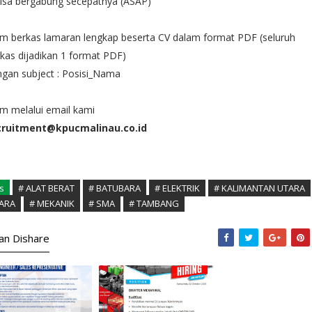
isa bergabung secepatnya (ASAP)
im berkas lamaran lengkap beserta CV dalam format PDF (seluruh
kas dijadikan 1 format PDF)
gan subject : Posisi_Nama
im melalui email kami
cruitment@kpucmalinau.co.id
s
# ALAT BERAT
# BATUBARA
# ELEKTRIK
# KALIMANTAN UTARA
ARA
# MEKANIK
# SMA
# TAMBANG
kan Dishare