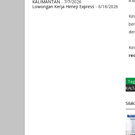
6.B
KALIMANTAN
- 7/7/2026
Lowongan Kerja Himeji Express
- 6/18/2026
Kir
ber
den
Kir
re
Tag
KALT
Sila