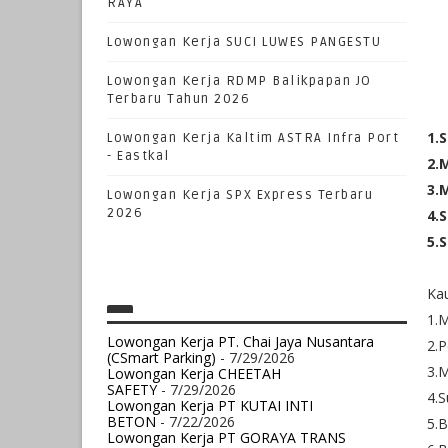
RAYA
Lowongan Kerja SUCI LUWES PANGESTU
Lowongan Kerja RDMP Balikpapan JO
Terbaru Tahun 2026
1.
Lowongan Kerja Kaltim ASTRA Infra Port
- Eastkal
2.
3.
Lowongan Kerja SPX Express Terbaru
2026
4.S
5.
Kau
1.M
Lowongan Kerja PT. Chai Jaya Nusantara
2.P
(CSmart Parking)
- 7/29/2026
3.M
Lowongan Kerja CHEETAH
SAFETY
- 7/29/2026
4.S
Lowongan Kerja PT KUTAI INTI
BETON
- 7/22/2026
5.B
Lowongan Kerja PT GORAYA TRANS