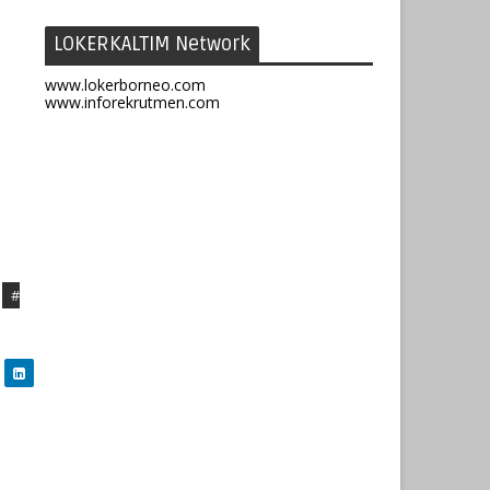
LOKERKALTIM Network
www.lokerborneo.com
www.inforekrutmen.com
#