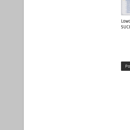
Lowo
SUC
Po