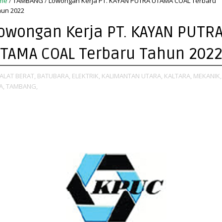
me
/
TAMBANG
/
Lowongan Kerja PT. KAYAN PUTRA UTAMA COAL Terbaru
un 2022
owongan Kerja PT. KAYAN PUTR
TAMA COAL Terbaru Tahun 202
ALAT BERAT,
BATUBARA,
ELEKTRIK,
KALIMANTAN UTARA,
KALTARA,
MEKANIK,
A,
TAMBANG,