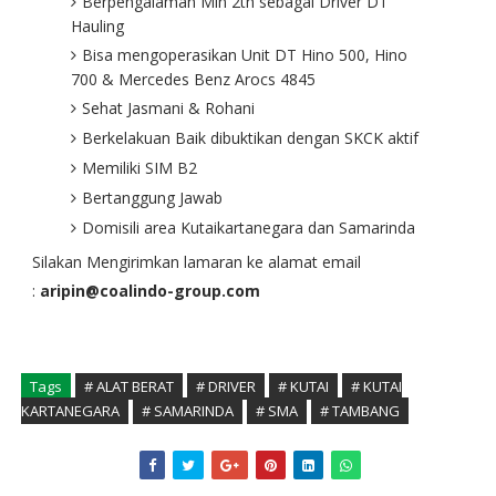
Berpengalaman Min 2th sebagai Driver DT
Hauling
Bisa mengoperasikan Unit DT Hino 500, Hino
700 & Mercedes Benz Arocs 4845
Sehat Jasmani & Rohani
Berkelakuan Baik dibuktikan dengan SKCK aktif
Memiliki SIM B2
Bertanggung Jawab
Domisili area Kutaikartanegara dan Samarinda
Silakan Mengirimkan lamaran ke alamat email
:
aripin@coalindo-group.com
Tags
# ALAT BERAT
# DRIVER
# KUTAI
# KUTAI
KARTANEGARA
# SAMARINDA
# SMA
# TAMBANG