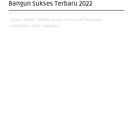
Bangun Sukses Terbaru 2022
ALAT BERAT,
DRIVER,
KUTAI,
KUTAI KARTANEGARA,
SAMARINDA,
SMA,
TAMBANG,