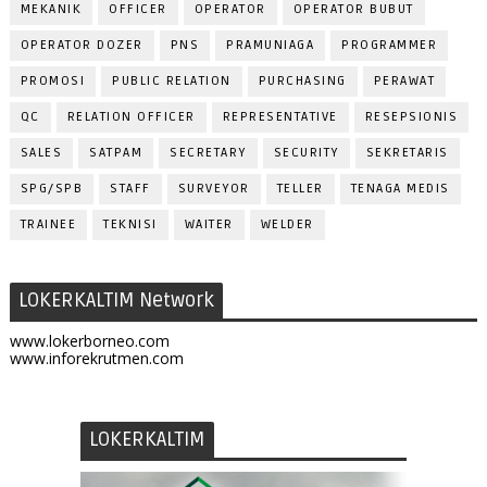
MEKANIK
OFFICER
OPERATOR
OPERATOR BUBUT
OPERATOR DOZER
PNS
PRAMUNIAGA
PROGRAMMER
PROMOSI
PUBLIC RELATION
PURCHASING
PERAWAT
QC
RELATION OFFICER
REPRESENTATIVE
RESEPSIONIS
SALES
SATPAM
SECRETARY
SECURITY
SEKRETARIS
SPG/SPB
STAFF
SURVEYOR
TELLER
TENAGA MEDIS
TRAINEE
TEKNISI
WAITER
WELDER
LOKERKALTIM Network
www.lokerborneo.com
www.inforekrutmen.com
LOKERKALTIM