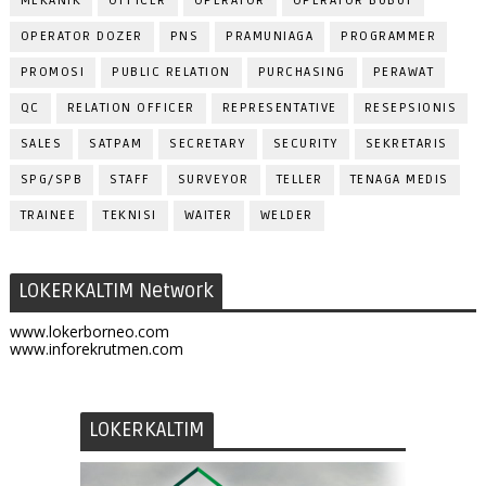
MEKANIK
OFFICER
OPERATOR
OPERATOR BUBUT
OPERATOR DOZER
PNS
PRAMUNIAGA
PROGRAMMER
PROMOSI
PUBLIC RELATION
PURCHASING
PERAWAT
QC
RELATION OFFICER
REPRESENTATIVE
RESEPSIONIS
SALES
SATPAM
SECRETARY
SECURITY
SEKRETARIS
SPG/SPB
STAFF
SURVEYOR
TELLER
TENAGA MEDIS
TRAINEE
TEKNISI
WAITER
WELDER
LOKERKALTIM Network
www.lokerborneo.com
www.inforekrutmen.com
LOKERKALTIM