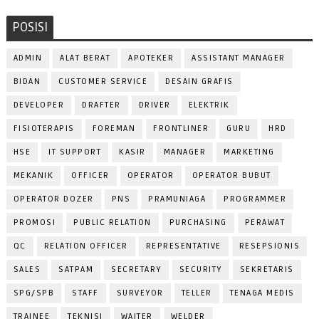
POSISI
ADMIN
ALAT BERAT
APOTEKER
ASSISTANT MANAGER
BIDAN
CUSTOMER SERVICE
DESAIN GRAFIS
DEVELOPER
DRAFTER
DRIVER
ELEKTRIK
FISIOTERAPIS
FOREMAN
FRONTLINER
GURU
HRD
HSE
IT SUPPORT
KASIR
MANAGER
MARKETING
MEKANIK
OFFICER
OPERATOR
OPERATOR BUBUT
OPERATOR DOZER
PNS
PRAMUNIAGA
PROGRAMMER
PROMOSI
PUBLIC RELATION
PURCHASING
PERAWAT
QC
RELATION OFFICER
REPRESENTATIVE
RESEPSIONIS
SALES
SATPAM
SECRETARY
SECURITY
SEKRETARIS
SPG/SPB
STAFF
SURVEYOR
TELLER
TENAGA MEDIS
TRAINEE
TEKNISI
WAITER
WELDER