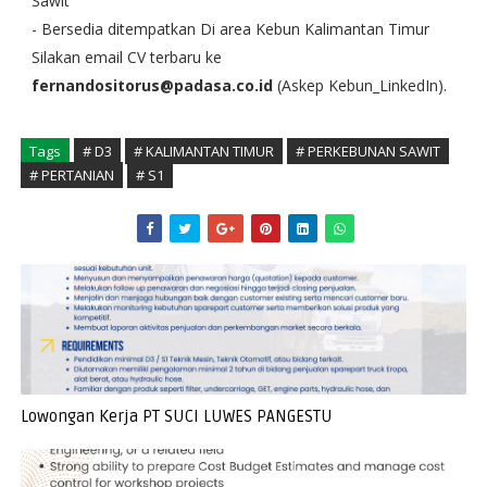
Sawit
- Bersedia ditempatkan Di area Kebun Kalimantan Timur
Silakan email CV terbaru ke
fernandositorus@padasa.co.id
(Askep Kebun_LinkedIn).
Tags
# D3
# KALIMANTAN TIMUR
# PERKEBUNAN SAWIT
# PERTANIAN
# S1
Lowongan Kerja PT SUCI LUWES PANGESTU