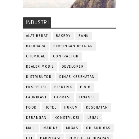
INDUSTRI
ALAT BERAT
BAKERY
BANK
BATUBARA
BIMBINGAN BELAJAR
CHEMICAL
CONTRACTOR
DEALER MOBIL
DEVELOPER
DISTRIBUTOR
DINAS KESEHATAN
EKSPEDISI
ELEKTRIK
F & B
FABRIKASI
FARMASI
FINANCE
FOOD
HOTEL
HUKUM
KESEHATAN
KEUANGAN
KONSTRUKSI
LEGAL
MALL
MARINE
MIGAS
OIL AND GAS
OLI
PABRIKASI
PEMKOT BALIKPAPAN