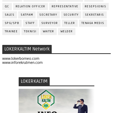
QC
RELATION OFFICER
REPRESENTATIVE
RESEPSIONIS
SALES
SATPAM
SECRETARY
SECURITY
SEKRETARIS
SPG/SPB
STAFF
SURVEYOR
TELLER
TENAGA MEDIS
TRAINEE
TEKNISI
WAITER
WELDER
LOKERKALTIM Network
www.lokerborneo.com
www.inforekrutmen.com
LOKERKALTIM