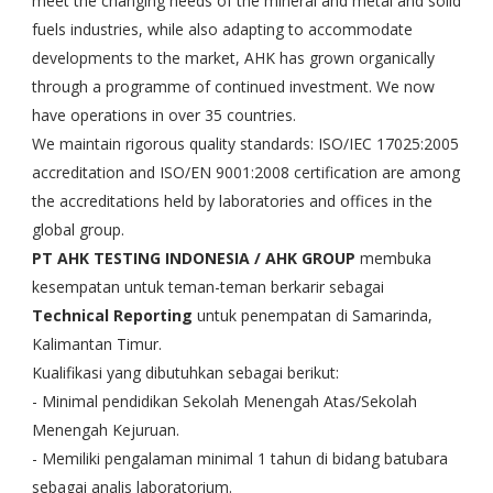
meet the changing needs of the mineral and metal and solid
fuels industries, while also adapting to accommodate
developments to the market, AHK has grown organically
through a programme of continued investment. We now
have operations in over 35 countries.
We maintain rigorous quality standards: ISO/IEC 17025:2005
accreditation and ISO/EN 9001:2008 certification are among
the accreditations held by laboratories and offices in the
global group.
PT AHK TESTING INDONESIA / AHK GROUP
membuka
kesempatan untuk teman-teman berkarir sebagai
Technical Reporting
untuk penempatan di Samarinda,
Kalimantan Timur.
Kualifikasi yang dibutuhkan sebagai berikut:
- Minimal pendidikan Sekolah Menengah Atas/Sekolah
Menengah Kejuruan.
- Memiliki pengalaman minimal 1 tahun di bidang batubara
sebagai analis laboratorium.