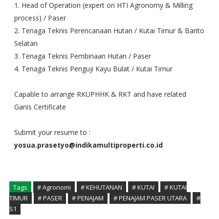
1. Head of Operation (expert on HTI Agronomy & Milling
process) / Paser
2. Tenaga Teknis Perencanaan Hutan / Kutai Timur & Barito
Selatan
3. Tenaga Teknis Pembinaan Hutan / Paser
4. Tenaga Teknis Penguji Kayu Bulat / Kutai Timur
Capable to arrange RKUPHHK & RKT and have related
Ganis Certificate
Submit your resume to :
yosua.prasetyo@indikamultiproperti.co.id
Tags
# Agronomi
# KEHUTANAN
# KUTAI
# KUTAI
TIMUR
# PASER
# PENAJAM
# PENAJAM PASER UTARA
#
S1