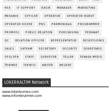
HSE
IT SUPPORT
KASIR
MANAGER
MARKETING
MEKANIK
OFFICER
OPERATOR
OPERATOR BUBUT
OPERATOR DOZER
PNS
PRAMUNIAGA
PROGRAMMER
PROMOSI
PUBLIC RELATION
PURCHASING
PERAWAT
QC
RELATION OFFICER
REPRESENTATIVE
RESEPSIONIS
SALES
SATPAM
SECRETARY
SECURITY
SEKRETARIS
SPG/SPB
STAFF
SURVEYOR
TELLER
TENAGA MEDIS
TRAINEE
TEKNISI
WAITER
WELDER
LOKERKALTIM Network
www.lokerborneo.com
www.inforekrutmen.com