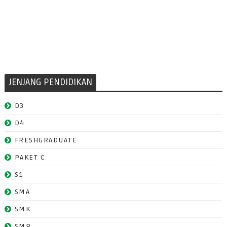
JENJANG PENDIDIKAN
D3
D4
FRESHGRADUATE
PAKET C
S1
SMA
SMK
SMP