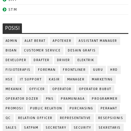
STM
POSISI
ADMIN
ALAT BERAT
APOTEKER
ASSISTANT MANAGER
BIDAN
CUSTOMER SERVICE
DESAIN GRAFIS
DEVELOPER
DRAFTER
DRIVER
ELEKTRIK
FISIOTERAPIS
FOREMAN
FRONTLINER
GURU
HRD
HSE
IT SUPPORT
KASIR
MANAGER
MARKETING
MEKANIK
OFFICER
OPERATOR
OPERATOR BUBUT
OPERATOR DOZER
PNS
PRAMUNIAGA
PROGRAMMER
PROMOSI
PUBLIC RELATION
PURCHASING
PERAWAT
QC
RELATION OFFICER
REPRESENTATIVE
RESEPSIONIS
SALES
SATPAM
SECRETARY
SECURITY
SEKRETARIS